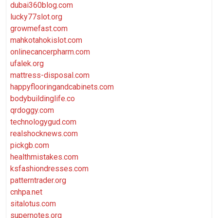
dubai360blog.com
lucky77slot.org
growmefast.com
mahkotahokislot.com
onlinecancerpharm.com
ufalek.org
mattress-disposal.com
happyflooringandcabinets.com
bodybuildinglife.co
qrdoggy.com
technologygud.com
realshocknews.com
pickgb.com
healthmistakes.com
ksfashiondresses.com
patterntrader.org
cnhpa.net
sitalotus.com
supernotes.org