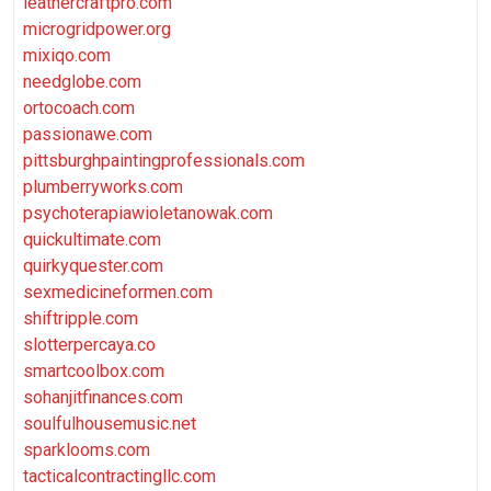
leathercraftpro.com
microgridpower.org
mixiqo.com
needglobe.com
ortocoach.com
passionawe.com
pittsburghpaintingprofessionals.com
plumberryworks.com
psychoterapiawioletanowak.com
quickultimate.com
quirkyquester.com
sexmedicineformen.com
shiftripple.com
slotterpercaya.co
smartcoolbox.com
sohanjitfinances.com
soulfulhousemusic.net
sparklooms.com
tacticalcontractingllc.com