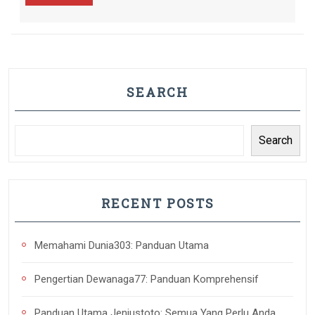
SEARCH
Search
RECENT POSTS
Memahami Dunia303: Panduan Utama
Pengertian Dewanaga77: Panduan Komprehensif
Panduan Utama Jeniustoto: Semua Yang Perlu Anda