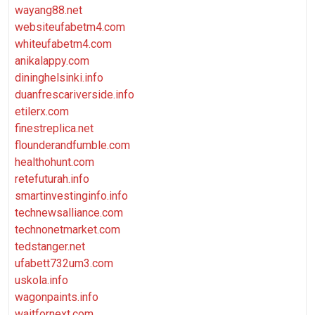
wayang88.net
websiteufabetm4.com
whiteufabetm4.com
anikalappy.com
dininghelsinki.info
duanfrescariverside.info
etilerx.com
finestreplica.net
flounderandfumble.com
healthohunt.com
retefuturah.info
smartinvestinginfo.info
technewsalliance.com
technonetmarket.com
tedstanger.net
ufabett732um3.com
uskola.info
wagonpaints.info
waitfornext.com