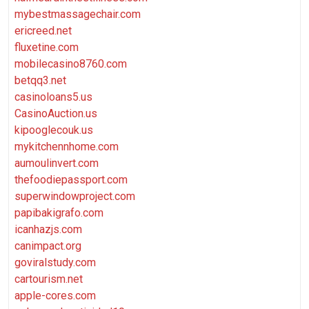
mybestmassagechair.com
ericreed.net
fluxetine.com
mobilecasino8760.com
betqq3.net
casinoloans5.us
CasinoAuction.us
kipooglecouk.us
mykitchennhome.com
aumoulinvert.com
thefoodiepassport.com
superwindowproject.com
papibakigrafo.com
icanhazjs.com
canimpact.org
goviralstudy.com
cartourism.net
apple-cores.com