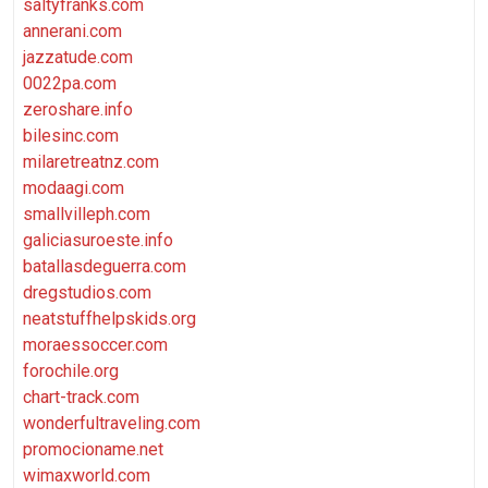
saltyfranks.com
annerani.com
jazzatude.com
0022pa.com
zeroshare.info
bilesinc.com
milaretreatnz.com
modaagi.com
smallvilleph.com
galiciasuroeste.info
batallasdeguerra.com
dregstudios.com
neatstuffhelpskids.org
moraessoccer.com
forochile.org
chart-track.com
wonderfultraveling.com
promocioname.net
wimaxworld.com