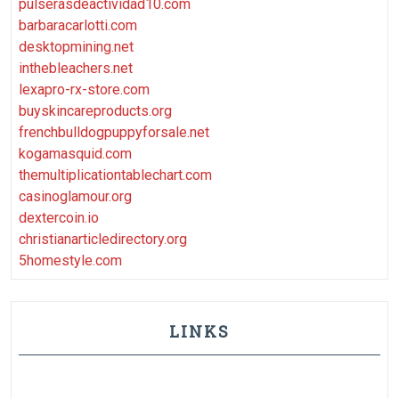
pulserasdeactividad10.com
barbaracarlotti.com
desktopmining.net
inthebleachers.net
lexapro-rx-store.com
buyskincareproducts.org
frenchbulldogpuppyforsale.net
kogamasquid.com
themultiplicationtablechart.com
casinoglamour.org
dextercoin.io
christianarticledirectory.org
5homestyle.com
LINKS