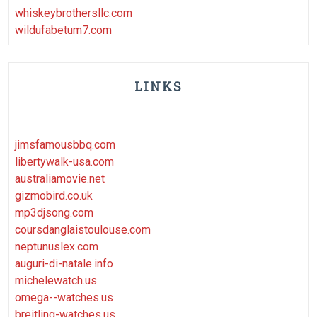
whiskeybrothersllc.com
wildufabetum7.com
LINKS
jimsfamousbbq.com
libertywalk-usa.com
australiamovie.net
gizmobird.co.uk
mp3djsong.com
coursdanglaistoulouse.com
neptunuslex.com
auguri-di-natale.info
michelewatch.us
omega--watches.us
breitling-watches.us