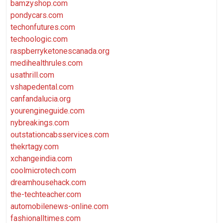
bamzyshop.com
pondycars.com
techonfutures.com
techoologic.com
raspberryketonescanada.org
medihealthrules.com
usathrill.com
vshapedental.com
canfandalucia.org
yourengineguide.com
nybreakings.com
outstationcabsservices.com
thekrtagy.com
xchangeindia.com
coolmicrotech.com
dreamhousehack.com
the-techteacher.com
automobilenews-online.com
fashionalltimes.com