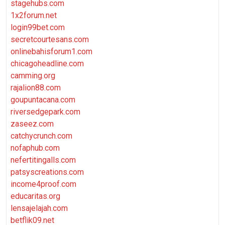
stagehubs.com
1x2forum.net
login99bet.com
secretcourtesans.com
onlinebahisforum1.com
chicagoheadline.com
camming.org
rajalion88.com
goupuntacana.com
riversedgepark.com
zaseez.com
catchycrunch.com
nofaphub.com
nefertitingalls.com
patsyscreations.com
income4proof.com
educaritas.org
lensajelajah.com
betflik09.net