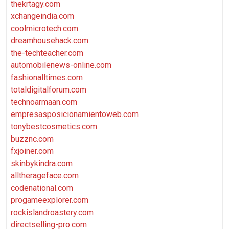
thekrtagy.com
xchangeindia.com
coolmicrotech.com
dreamhousehack.com
the-techteacher.com
automobilenews-online.com
fashionalltimes.com
totaldigitalforum.com
technoarmaan.com
empresasposicionamientoweb.com
tonybestcosmetics.com
buzznc.com
fxjoiner.com
skinbykindra.com
alltherageface.com
codenational.com
progameexplorer.com
rockislandroastery.com
directselling-pro.com