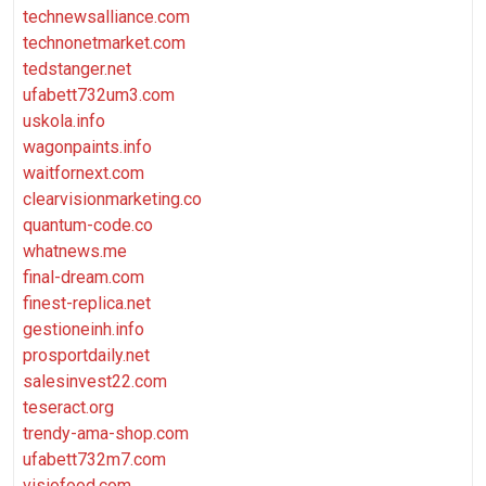
technewsalliance.com
technonetmarket.com
tedstanger.net
ufabett732um3.com
uskola.info
wagonpaints.info
waitfornext.com
clearvisionmarketing.co
quantum-code.co
whatnews.me
final-dream.com
finest-replica.net
gestioneinh.info
prosportdaily.net
salesinvest22.com
teseract.org
trendy-ama-shop.com
ufabett732m7.com
visiofood.com