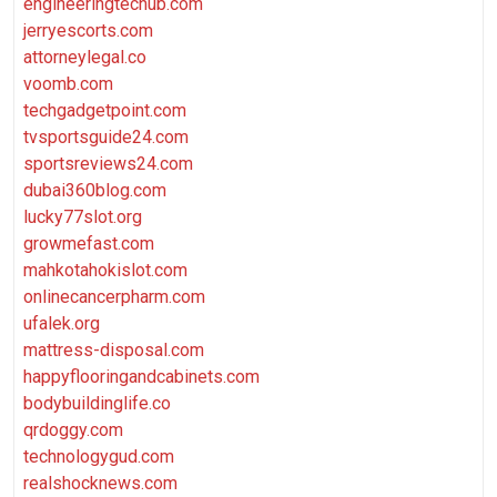
engineeringtechub.com
jerryescorts.com
attorneylegal.co
voomb.com
techgadgetpoint.com
tvsportsguide24.com
sportsreviews24.com
dubai360blog.com
lucky77slot.org
growmefast.com
mahkotahokislot.com
onlinecancerpharm.com
ufalek.org
mattress-disposal.com
happyflooringandcabinets.com
bodybuildinglife.co
qrdoggy.com
technologygud.com
realshocknews.com