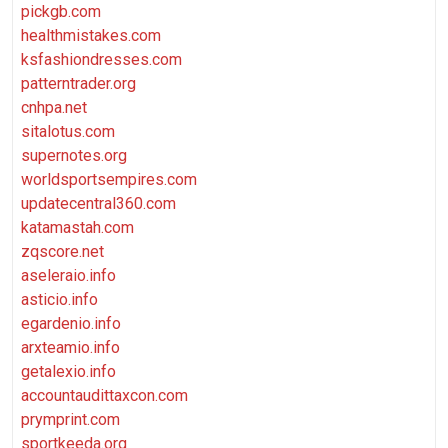
pickgb.com
healthmistakes.com
ksfashiondresses.com
patterntrader.org
cnhpa.net
sitalotus.com
supernotes.org
worldsportsempires.com
updatecentral360.com
katamastah.com
zqscore.net
aseleraio.info
asticio.info
egardenio.info
arxteamio.info
getalexio.info
accountaudittaxcon.com
prymprint.com
sportkeeda.org