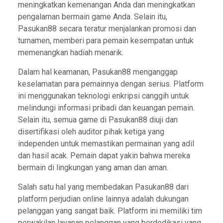
meningkatkan kemenangan Anda dan meningkatkan
pengalaman bermain game Anda. Selain itu,
Pasukan88 secara teratur menjalankan promosi dan
turnamen, memberi para pemain kesempatan untuk
memenangkan hadiah menarik.
Dalam hal keamanan, Pasukan88 menganggap
keselamatan para pemainnya dengan serius. Platform
ini menggunakan teknologi enkripsi canggih untuk
melindungi informasi pribadi dan keuangan pemain.
Selain itu, semua game di Pasukan88 diuji dan
disertifikasi oleh auditor pihak ketiga yang
independen untuk memastikan permainan yang adil
dan hasil acak. Pemain dapat yakin bahwa mereka
bermain di lingkungan yang aman dan aman.
Salah satu hal yang membedakan Pasukan88 dari
platform perjudian online lainnya adalah dukungan
pelanggan yang sangat baik. Platform ini memiliki tim
perwakilan layanan pelanggan yang berdedikasi yang