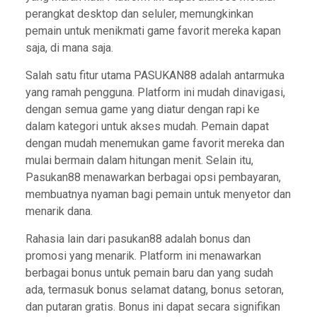
perangkat desktop dan seluler, memungkinkan
pemain untuk menikmati game favorit mereka kapan
saja, di mana saja.
Salah satu fitur utama PASUKAN88 adalah antarmuka
yang ramah pengguna. Platform ini mudah dinavigasi,
dengan semua game yang diatur dengan rapi ke
dalam kategori untuk akses mudah. Pemain dapat
dengan mudah menemukan game favorit mereka dan
mulai bermain dalam hitungan menit. Selain itu,
Pasukan88 menawarkan berbagai opsi pembayaran,
membuatnya nyaman bagi pemain untuk menyetor dan
menarik dana.
Rahasia lain dari pasukan88 adalah bonus dan
promosi yang menarik. Platform ini menawarkan
berbagai bonus untuk pemain baru dan yang sudah
ada, termasuk bonus selamat datang, bonus setoran,
dan putaran gratis. Bonus ini dapat secara signifikan