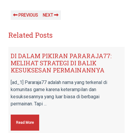
PREVIOUS
NEXT
Related Posts
DI DALAM PIKIRAN PARARAJA77:
MELIHAT STRATEGI DI BALIK
KESUKSESAN PERMAINANNYA
[ad_1] Pararaja77 adalah nama yang terkenal di
komunitas game karena keterampilan dan
kesuksesannya yang luar biasa di berbagai
permainan. Tapi ...
Read More