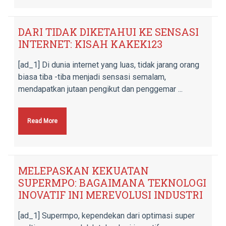
DARI TIDAK DIKETAHUI KE SENSASI
INTERNET: KISAH KAKEK123
[ad_1] Di dunia internet yang luas, tidak jarang orang
biasa tiba -tiba menjadi sensasi semalam,
mendapatkan jutaan pengikut dan penggemar ...
Read More
MELEPASKAN KEKUATAN
SUPERMPO: BAGAIMANA TEKNOLOGI
INOVATIF INI MEREVOLUSI INDUSTRI
[ad_1] Supermpo, kependekan dari optimasi super