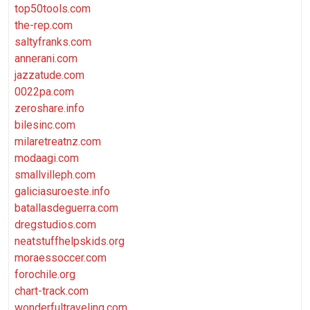
top50tools.com
the-rep.com
saltyfranks.com
annerani.com
jazzatude.com
0022pa.com
zeroshare.info
bilesinc.com
milaretreatnz.com
modaagi.com
smallvilleph.com
galiciasuroeste.info
batallasdeguerra.com
dregstudios.com
neatstuffhelpskids.org
moraessoccer.com
forochile.org
chart-track.com
wonderfultraveling.com