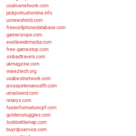
usalivenetwork.com
jackpotrushonline.info
ucnewshindi.com
freecellphonedatabase.com
gamersrope.com
exellewebmedia.com
free-gamestop.com
sinbadtravels.com
ukmagzine.com
wareztech.org
usabestnetwork.com
jessepinkmanoutfit.com
umailsend.com
retarys.com
fasterformationcpf.com
goldensnuggles.com
lookbattlemap.com
buyrdpservice.com