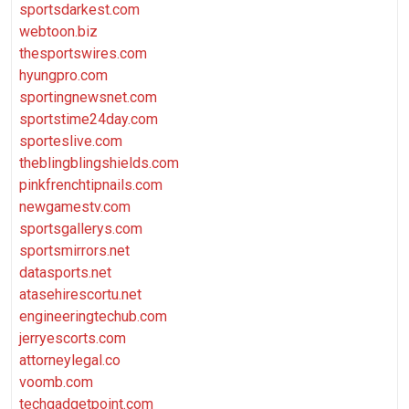
sportsdarkest.com
webtoon.biz
thesportswires.com
hyungpro.com
sportingnewsnet.com
sportstime24day.com
sporteslive.com
theblingblingshields.com
pinkfrenchtipnails.com
newgamestv.com
sportsgallerys.com
sportsmirrors.net
datasports.net
atasehirescortu.net
engineeringtechub.com
jerryescorts.com
attorneylegal.co
voomb.com
techgadgetpoint.com