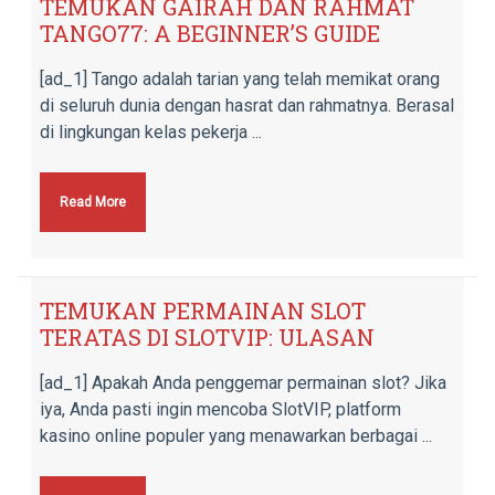
TEMUKAN GAIRAH DAN RAHMAT
TANGO77: A BEGINNER’S GUIDE
[ad_1] Tango adalah tarian yang telah memikat orang
di seluruh dunia dengan hasrat dan rahmatnya. Berasal
di lingkungan kelas pekerja ...
Read More
TEMUKAN PERMAINAN SLOT
TERATAS DI SLOTVIP: ULASAN
[ad_1] Apakah Anda penggemar permainan slot? Jika
iya, Anda pasti ingin mencoba SlotVIP, platform
kasino online populer yang menawarkan berbagai ...