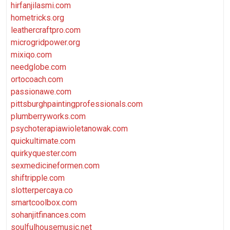
hirfanjilasmi.com
hometricks.org
leathercraftpro.com
microgridpower.org
mixiqo.com
needglobe.com
ortocoach.com
passionawe.com
pittsburghpaintingprofessionals.com
plumberryworks.com
psychoterapiawioletanowak.com
quickultimate.com
quirkyquester.com
sexmedicineformen.com
shiftripple.com
slotterpercaya.co
smartcoolbox.com
sohanjitfinances.com
soulfulhousemusic.net