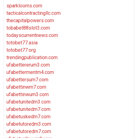
sparklooms.com
tacticalcontractingllc.com
thecapitalpowers.com
tobabet88slot3.com
todayscurrentnews.com
totobet77.asia
totobet77.org
trendingpublication.com
ufabettererum3.com
ufabettermentm4.com
ufabettersum7.com
ufabettinwm7.com
ufabettinwum3.com
ufabetunitedm3.com
ufabetunitedm7.com
ufabetuskedm7.com
ufabetutoredm3.com
ufabetutoredm7.com