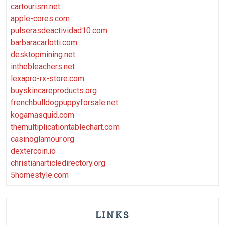
cartourism.net
apple-cores.com
pulserasdeactividad10.com
barbaracarlotti.com
desktopmining.net
inthebleachers.net
lexapro-rx-store.com
buyskincareproducts.org
frenchbulldogpuppyforsale.net
kogamasquid.com
themultiplicationtablechart.com
casinoglamour.org
dextercoin.io
christianarticledirectory.org
5homestyle.com
LINKS