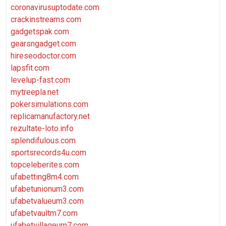
coronavirusuptodate.com
crackinstreams.com
gadgetspak.com
gearsngadget.com
hireseodoctor.com
lapsfit.com
levelup-fast.com
mytreepla.net
pokersimulations.com
replicamanufactory.net
rezultate-loto.info
splendifulous.com
sportsrecords4u.com
topceleberites.com
ufabetting8m4.com
ufabetunionum3.com
ufabetvalueum3.com
ufabetvaultm7.com
ufabetvillageum7.com