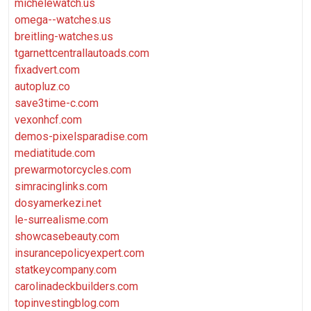
michelewatch.us
omega--watches.us
breitling-watches.us
tgarnettcentrallautoads.com
fixadvert.com
autopluz.co
save3time-c.com
vexonhcf.com
demos-pixelsparadise.com
mediatitude.com
prewarmotorcycles.com
simracinglinks.com
dosyamerkezi.net
le-surrealisme.com
showcasebeauty.com
insurancepolicyexpert.com
statkeycompany.com
carolinadeckbuilders.com
topinvestingblog.com