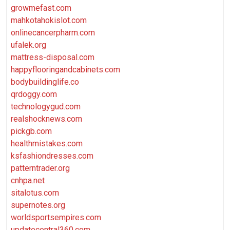
growmefast.com
mahkotahokislot.com
onlinecancerpharm.com
ufalek.org
mattress-disposal.com
happyflooringandcabinets.com
bodybuildinglife.co
qrdoggy.com
technologygud.com
realshocknews.com
pickgb.com
healthmistakes.com
ksfashiondresses.com
patterntrader.org
cnhpa.net
sitalotus.com
supernotes.org
worldsportsempires.com
updatecentral360.com