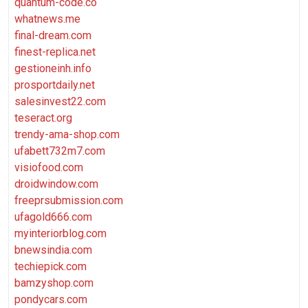
quantum-code.co
whatnews.me
final-dream.com
finest-replica.net
gestioneinh.info
prosportdaily.net
salesinvest22.com
teseract.org
trendy-ama-shop.com
ufabett732m7.com
visiofood.com
droidwindow.com
freeprsubmission.com
ufagold666.com
myinteriorblog.com
bnewsindia.com
techiepick.com
bamzyshop.com
pondycars.com