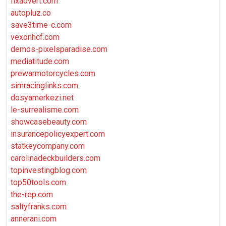
fixadvert.com
autopluz.co
save3time-c.com
vexonhcf.com
demos-pixelsparadise.com
mediatitude.com
prewarmotorcycles.com
simracinglinks.com
dosyamerkezi.net
le-surrealisme.com
showcasebeauty.com
insurancepolicyexpert.com
statkeycompany.com
carolinadeckbuilders.com
topinvestingblog.com
top50tools.com
the-rep.com
saltyfranks.com
annerani.com