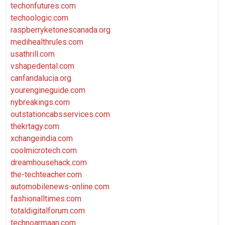
techonfutures.com
techoologic.com
raspberryketonescanada.org
medihealthrules.com
usathrill.com
vshapedental.com
canfandalucia.org
yourengineguide.com
nybreakings.com
outstationcabsservices.com
thekrtagy.com
xchangeindia.com
coolmicrotech.com
dreamhousehack.com
the-techteacher.com
automobilenews-online.com
fashionalltimes.com
totaldigitalforum.com
technoarmaan.com