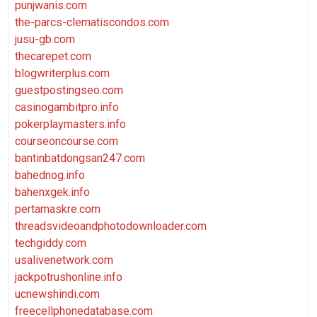
punjwanis.com
the-parcs-clematiscondos.com
jusu-gb.com
thecarepet.com
blogwriterplus.com
guestpostingseo.com
casinogambitpro.info
pokerplaymasters.info
courseoncourse.com
bantinbatdongsan247.com
bahednog.info
bahenxgek.info
pertamaskre.com
threadsvideoandphotodownloader.com
techgiddy.com
usalivenetwork.com
jackpotrushonline.info
ucnewshindi.com
freecellphonedatabase.com