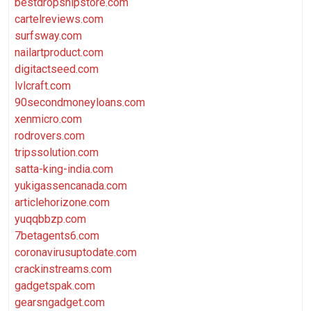
bestdropshipstore.com
cartelreviews.com
surfsway.com
nailartproduct.com
digitactseed.com
lvlcraft.com
90secondmoneyloans.com
xenmicro.com
rodrovers.com
tripssolution.com
satta-king-india.com
yukigassencanada.com
articlehorizone.com
yuqqbbzp.com
7betagents6.com
coronavirusuptodate.com
crackinstreams.com
gadgetspak.com
gearsngadget.com