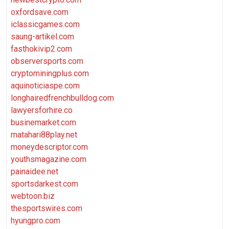
oxfordsave.com
iclassicgames.com
saung-artikel.com
fasthokivip2.com
observersports.com
cryptominingplus.com
aquinoticiaspe.com
longhairedfrenchbulldog.com
lawyersforhire.co
businemarket.com
matahari88play.net
moneydescriptor.com
youthsmagazine.com
painaidee.net
sportsdarkest.com
webtoon.biz
thesportswires.com
hyungpro.com