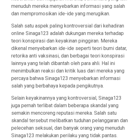
menuduh mereka menyebarkan informasi yang salah
dan mempromosikan ide-ide yang merugikan.
Salah satu aspek paling kontroversial dari kehadiran
online Sinaga123 adalah dukungan mereka terhadap
teori konspirasi dan keyakinan pinggiran. Mereka
dikenal menyebarkan ide-ide seperti teori bumi datar,
retorika anti vaksinasi, dan berbagai teori konspirasi
lainnya yang telah dibantah oleh para ahli. Hal ini
menimbulkan reaksi dan kritik luas dari mereka yang
percaya bahwa Sinaga123 menyebarkan informasi
salah yang berbahaya kepada pengikutnya.
Selain keyakinannya yang kontroversial, Sinaga123
juga pernah terlibat dalam beberapa skandal yang
semakin mencoreng reputasi mereka. Salah satu
skandal tersebut melibatkan tuduhan pelanggaran dan
pelecehan seksual, dan banyak orang yang menuduh
Sinaga123 melakukan perilaku yang tidak pantas.