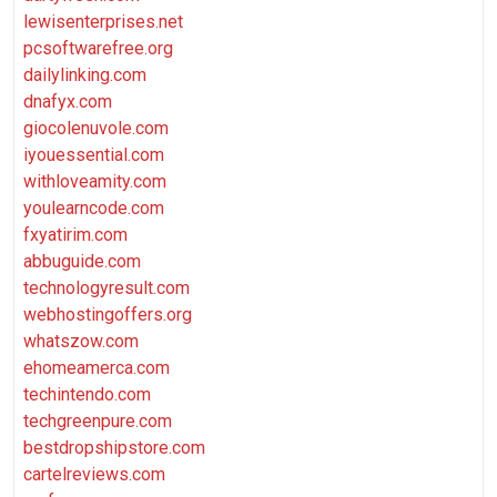
lewisenterprises.net
pcsoftwarefree.org
dailylinking.com
dnafyx.com
giocolenuvole.com
iyouessential.com
withloveamity.com
youlearncode.com
fxyatirim.com
abbuguide.com
technologyresult.com
webhostingoffers.org
whatszow.com
ehomeamerca.com
techintendo.com
techgreenpure.com
bestdropshipstore.com
cartelreviews.com