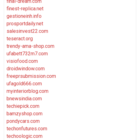
final-dream.com
finest-replica.net
gestioneinh.info
prosportdaily.net
salesinvest22.com
teseract.org
trendy-ama-shop.com
ufabett732m7.com
visiofood.com
droidwindow.com
freeprsubmission.com
ufagold666.com
myinteriorblog.com
bnewsindia.com
techiepick.com
bamzyshop.com
pondycars.com
techonfutures.com
techoologic.com