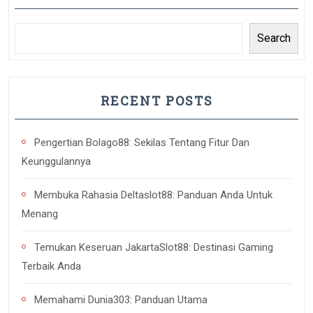
Search
RECENT POSTS
Pengertian Bolago88: Sekilas Tentang Fitur Dan
Keunggulannya
Membuka Rahasia Deltaslot88: Panduan Anda Untuk
Menang
Temukan Keseruan JakartaSlot88: Destinasi Gaming
Terbaik Anda
Memahami Dunia303: Panduan Utama