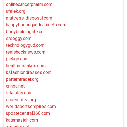
onlinecancerpharm.com
ufalek.org
mattress-disposal.com
happyflooringandcabinets.com
bodybuildinglife.co
qrdoggy.com
technologygud.com
realshocknews.com
pickgb.com
healthmistakes.com
ksfashiondresses.com
patterntrader.org
cnhpa.net
sitalotus.com
supernotes.org
worldsportsempires.com
updatecentral360.com
katamastah.com
zqscore.net