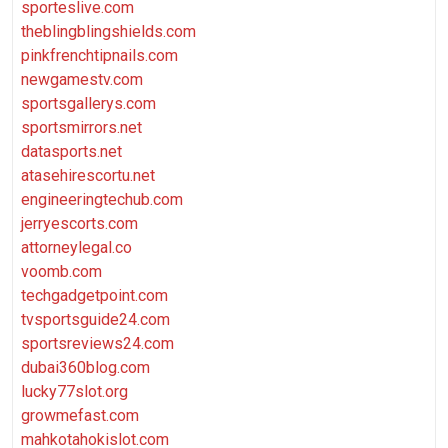
sporteslive.com
theblingblingshields.com
pinkfrenchtipnails.com
newgamestv.com
sportsgallerys.com
sportsmirrors.net
datasports.net
atasehirescortu.net
engineeringtechub.com
jerryescorts.com
attorneylegal.co
voomb.com
techgadgetpoint.com
tvsportsguide24.com
sportsreviews24.com
dubai360blog.com
lucky77slot.org
growmefast.com
mahkotahokislot.com