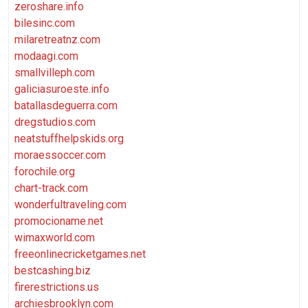
zeroshare.info
bilesinc.com
milaretreatnz.com
modaagi.com
smallvilleph.com
galiciasuroeste.info
batallasdeguerra.com
dregstudios.com
neatstuffhelpskids.org
moraessoccer.com
forochile.org
chart-track.com
wonderfultraveling.com
promocioname.net
wimaxworld.com
freeonlinecricketgames.net
bestcashing.biz
firerestrictions.us
archiesbrooklyn.com