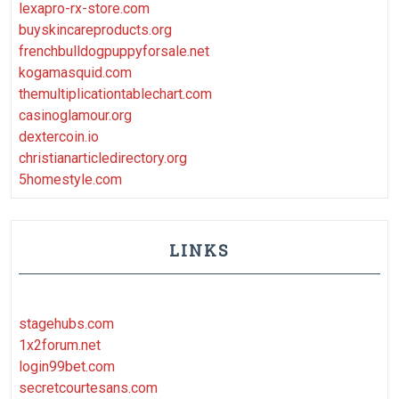
lexapro-rx-store.com
buyskincareproducts.org
frenchbulldogpuppyforsale.net
kogamasquid.com
themultiplicationtablechart.com
casinoglamour.org
dextercoin.io
christianarticledirectory.org
5homestyle.com
LINKS
stagehubs.com
1x2forum.net
login99bet.com
secretcourtesans.com