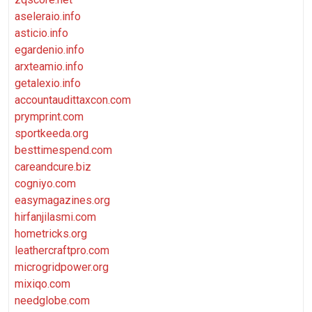
aseleraio.info
asticio.info
egardenio.info
arxteamio.info
getalexio.info
accountaudittaxcon.com
prymprint.com
sportkeeda.org
besttimespend.com
careandcure.biz
cogniyo.com
easymagazines.org
hirfanjilasmi.com
hometricks.org
leathercraftpro.com
microgridpower.org
mixiqo.com
needglobe.com