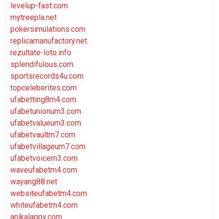
levelup-fast.com
mytreepla.net
pokersimulations.com
replicamanufactory.net
rezultate-loto.info
splendifulous.com
sportsrecords4u.com
topceleberites.com
ufabetting8m4.com
ufabetunionum3.com
ufabetvalueum3.com
ufabetvaultm7.com
ufabetvillageum7.com
ufabetvoicem3.com
waveufabetm4.com
wayang88.net
websiteufabetm4.com
whiteufabetm4.com
anikalappy.com