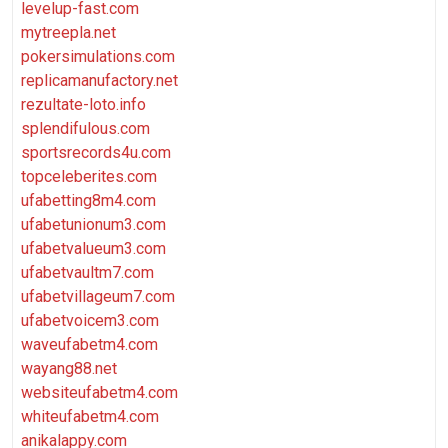
levelup-fast.com
mytreepla.net
pokersimulations.com
replicamanufactory.net
rezultate-loto.info
splendifulous.com
sportsrecords4u.com
topceleberites.com
ufabetting8m4.com
ufabetunionum3.com
ufabetvalueum3.com
ufabetvaultm7.com
ufabetvillageum7.com
ufabetvoicem3.com
waveufabetm4.com
wayang88.net
websiteufabetm4.com
whiteufabetm4.com
anikalappy.com