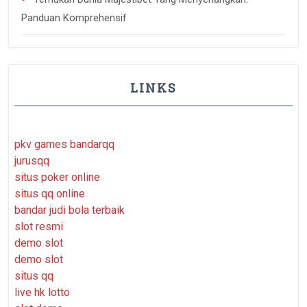
Panduan Komprehensif
LINKS
pkv games bandarqq
jurusqq
situs poker online
situs qq online
bandar judi bola terbaik
slot resmi
demo slot
demo slot
situs qq
live hk lotto