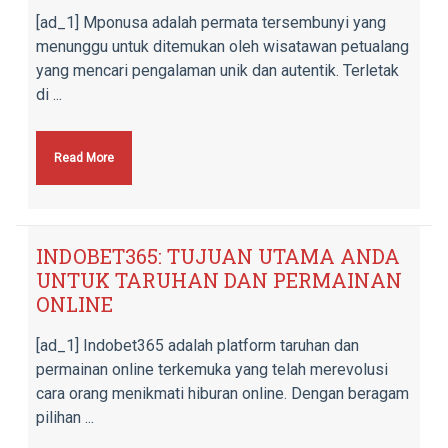
[ad_1] Mponusa adalah permata tersembunyi yang
menunggu untuk ditemukan oleh wisatawan petualang
yang mencari pengalaman unik dan autentik. Terletak
di ...
Read More
INDOBET365: TUJUAN UTAMA ANDA
UNTUK TARUHAN DAN PERMAINAN
ONLINE
[ad_1] Indobet365 adalah platform taruhan dan
permainan online terkemuka yang telah merevolusi
cara orang menikmati hiburan online. Dengan beragam
pilihan ...