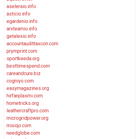
aseleraio.info
asticio.info
egardenio.info
arxteamio.info
getalexio.info
accountaudittaxcon.com
prymprint.com
sportkeeda.org
besttimespend.com
careandcure.biz
cogniyo.com
easymagazines.org
hirfanjilasmi.com
hometricks.org
leathercraftpro.com
microgridpower.org
mixiqo.com
needglobe.com