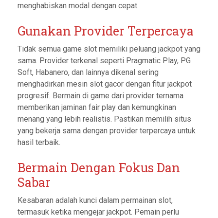
menghabiskan modal dengan cepat.
Gunakan Provider Terpercaya
Tidak semua game slot memiliki peluang jackpot yang
sama. Provider terkenal seperti Pragmatic Play, PG
Soft, Habanero, dan lainnya dikenal sering
menghadirkan mesin slot gacor dengan fitur jackpot
progresif. Bermain di game dari provider ternama
memberikan jaminan fair play dan kemungkinan
menang yang lebih realistis. Pastikan memilih situs
yang bekerja sama dengan provider terpercaya untuk
hasil terbaik.
Bermain Dengan Fokus Dan
Sabar
Kesabaran adalah kunci dalam permainan slot,
termasuk ketika mengejar jackpot. Pemain perlu