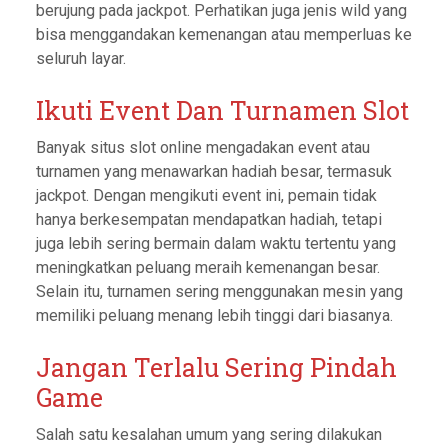
berujung pada jackpot. Perhatikan juga jenis wild yang
bisa menggandakan kemenangan atau memperluas ke
seluruh layar.
Ikuti Event Dan Turnamen Slot
Banyak situs slot online mengadakan event atau
turnamen yang menawarkan hadiah besar, termasuk
jackpot. Dengan mengikuti event ini, pemain tidak
hanya berkesempatan mendapatkan hadiah, tetapi
juga lebih sering bermain dalam waktu tertentu yang
meningkatkan peluang meraih kemenangan besar.
Selain itu, turnamen sering menggunakan mesin yang
memiliki peluang menang lebih tinggi dari biasanya.
Jangan Terlalu Sering Pindah
Game
Salah satu kesalahan umum yang sering dilakukan