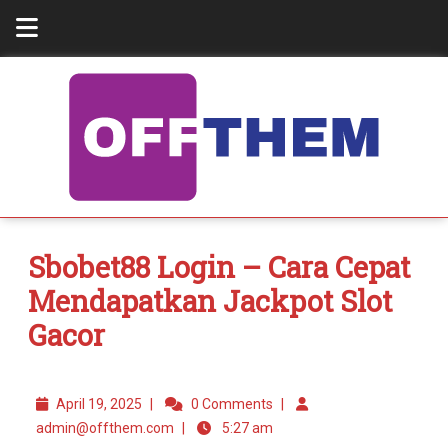
Sbobet88 Login – Cara Cepat
Mendapatkan Jackpot Slot
Gacor
April 19, 2025
|
0 Comments
|
admin@offthem.com
|
5:27 am