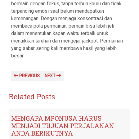
bermain dengan fokus, tanpa terburu-buru dan tidak
terpancing emosi saat belum mendapatkan
kemenangan. Dengan menjaga konsentrasi dan
membaca pola permainan, pemain bisa lebih jeli
dalam menentukan kapan waktu terbaik untuk
menaikkan taruhan dan mengejar jackpot. Permainan
yang sabar sering kali membawa hasil yang lebih
besar.
PREVIOUS
NEXT
Related Posts
MENGAPA MPONUSA HARUS
MENJADI TUJUAN PERJALANAN
ANDA BERIKUTNYA