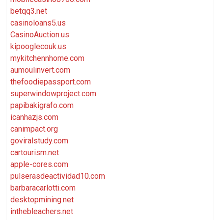
betqq3.net
casinoloans5.us
CasinoAuction.us
kipooglecouk.us
mykitchennhome.com
aumoulinvert.com
thefoodiepassport.com
superwindowproject.com
papibakigrafo.com
icanhazjs.com
canimpact.org
goviralstudy.com
cartourism.net
apple-cores.com
pulserasdeactividad10.com
barbaracarlotti.com
desktopmining.net
inthebleachers.net