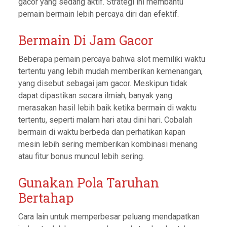
gacor yang sedang aktif. Strategi ini membantu
pemain bermain lebih percaya diri dan efektif.
Bermain Di Jam Gacor
Beberapa pemain percaya bahwa slot memiliki waktu
tertentu yang lebih mudah memberikan kemenangan,
yang disebut sebagai jam gacor. Meskipun tidak
dapat dipastikan secara ilmiah, banyak yang
merasakan hasil lebih baik ketika bermain di waktu
tertentu, seperti malam hari atau dini hari. Cobalah
bermain di waktu berbeda dan perhatikan kapan
mesin lebih sering memberikan kombinasi menang
atau fitur bonus muncul lebih sering.
Gunakan Pola Taruhan
Bertahap
Cara lain untuk memperbesar peluang mendapatkan