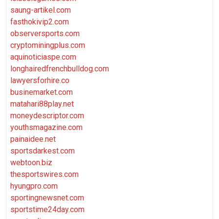
saung-artikel.com
fasthokivip2.com
observersports.com
cryptominingplus.com
aquinoticiaspe.com
longhairedfrenchbulldog.com
lawyersforhire.co
businemarket.com
matahari88play.net
moneydescriptor.com
youthsmagazine.com
painaidee.net
sportsdarkest.com
webtoon.biz
thesportswires.com
hyungpro.com
sportingnewsnet.com
sportstime24day.com