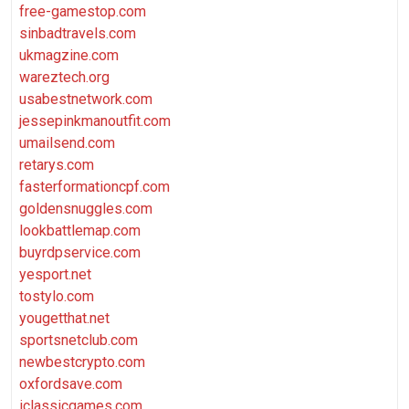
free-gamestop.com
sinbadtravels.com
ukmagzine.com
wareztech.org
usabestnetwork.com
jessepinkmanoutfit.com
umailsend.com
retarys.com
fasterformationcpf.com
goldensnuggles.com
lookbattlemap.com
buyrdpservice.com
yesport.net
tostylo.com
yougetthat.net
sportsnetclub.com
newbestcrypto.com
oxfordsave.com
iclassicgames.com