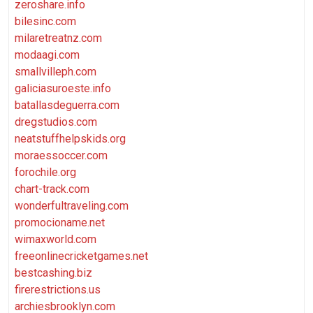
zeroshare.info
bilesinc.com
milaretreatnz.com
modaagi.com
smallvilleph.com
galiciasuroeste.info
batallasdeguerra.com
dregstudios.com
neatstuffhelpskids.org
moraessoccer.com
forochile.org
chart-track.com
wonderfultraveling.com
promocioname.net
wimaxworld.com
freeonlinecricketgames.net
bestcashing.biz
firerestrictions.us
archiesbrooklyn.com