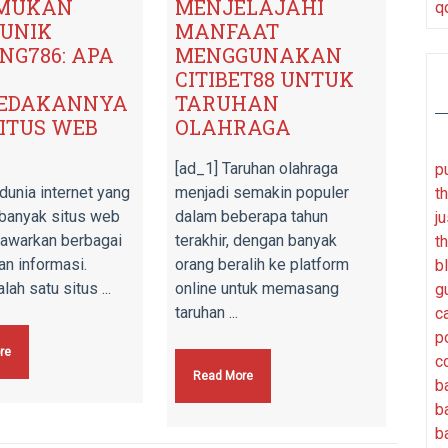
MUKAN
MENJELAJAHI
q
 UNIK
MANFAAT
NG786: APA
MENGGUNAKAN
CITIBET88 UNTUK
EDAKANNYA
TARUHAN
SITUS WEB
OLAHRAGA
[ad_1] Taruhan olahraga
p
 dunia internet yang
menjadi semakin populer
t
 banyak situs web
dalam beberapa tahun
j
awarkan berbagai
terakhir, dengan banyak
t
an informasi.
orang beralih ke platform
b
ah satu situs ...
online untuk memasang
g
taruhan ...
c
p
re
c
Read More
b
b
b