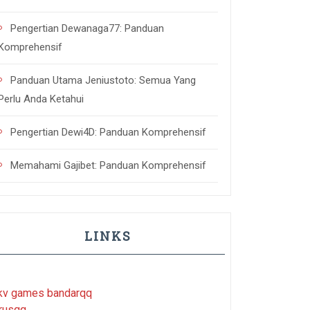
Pengertian Dewanaga77: Panduan
Komprehensif
Panduan Utama Jeniustoto: Semua Yang
Perlu Anda Ketahui
Pengertian Dewi4D: Panduan Komprehensif
Memahami Gajibet: Panduan Komprehensif
LINKS
kv games bandarqq
urusqq