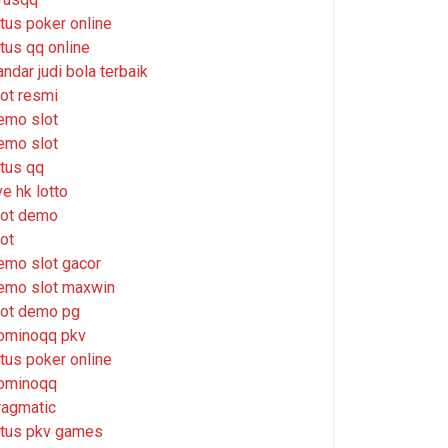
itus poker online
itus qq online
andar judi bola terbaik
lot resmi
emo slot
emo slot
itus qq
ve hk lotto
lot demo
lot
emo slot gacor
emo slot maxwin
lot demo pg
ominoqq pkv
itus poker online
ominoqq
ragmatic
itus pkv games