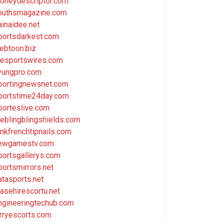
oneydescriptor.com
outhsmagazine.com
ainaidee.net
portsdarkest.com
ebtoon.biz
hesportswires.com
yungpro.com
portingnewsnet.com
portstime24day.com
porteslive.com
heblingblingshields.com
inkfrenchtipnails.com
ewgamestv.com
portsgallerys.com
portsmirrors.net
atasports.net
tasehirescortu.net
ngineeringtechub.com
erryescorts.com