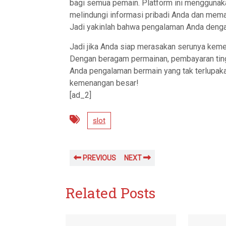
bagi semua pemain. Platform ini menggunaka
melindungi informasi pribadi Anda dan mema
Jadi yakinlah bahwa pengalaman Anda denga
Jadi jika Anda siap merasakan serunya kem
Dengan beragam permainan, pembayaran tinggi,
Anda pengalaman bermain yang tak terlupakan.
kemenangan besar!
[ad_2]
slot
PREVIOUS
NEXT
Related Posts