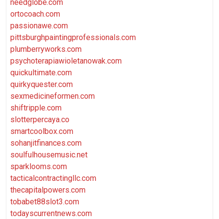
needglobe.com
ortocoach.com
passionawe.com
pittsburghpaintingprofessionals.com
plumberryworks.com
psychoterapiawioletanowak.com
quickultimate.com
quirkyquester.com
sexmedicineformen.com
shiftripple.com
slotterpercaya.co
smartcoolbox.com
sohanjitfinances.com
soulfulhousemusic.net
sparklooms.com
tacticalcontractingllc.com
thecapitalpowers.com
tobabet88slot3.com
todayscurrentnews.com