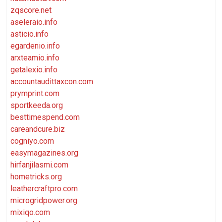
zqscore.net
aseleraio.info
asticio.info
egardenio.info
arxteamio.info
getalexio.info
accountaudittaxcon.com
prymprint.com
sportkeeda.org
besttimespend.com
careandcure.biz
cogniyo.com
easymagazines.org
hirfanjilasmi.com
hometricks.org
leathercraftpro.com
microgridpower.org
mixiqo.com