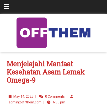
Menjelajahi Manfaat
Kesehatan Asam Lemak
Omega-9
May 14, 2025
|
0 Comments
|
admin@offthem.com
|
6:35 pm