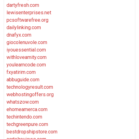
dartyfresh.com
lewisenterprises.net
pcsoftwarefree.org
dailylinking.com
dnafyx.com
giocolenuvole.com
iyouessential.com
withloveamity.com
youlearncode.com
fxyatirim.com
abbuguide.com
technologyresult.com
webhostingoffers.org
whatszow.com
ehomeamerca.com
techintendo.com
techgreenpure.com
bestdropshipstore.com