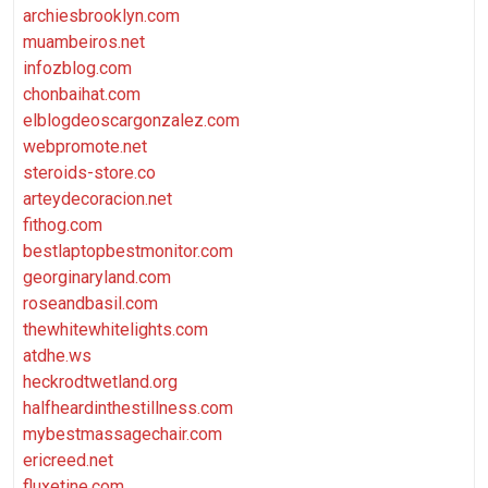
archiesbrooklyn.com
muambeiros.net
infozblog.com
chonbaihat.com
elblogdeoscargonzalez.com
webpromote.net
steroids-store.co
arteydecoracion.net
fithog.com
bestlaptopbestmonitor.com
georginaryland.com
roseandbasil.com
thewhitewhitelights.com
atdhe.ws
heckrodtwetland.org
halfheardinthestillness.com
mybestmassagechair.com
ericreed.net
fluxetine.com