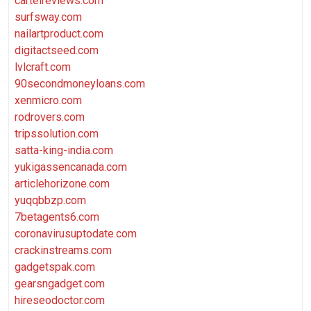
cartelreviews.com
surfsway.com
nailartproduct.com
digitactseed.com
lvlcraft.com
90secondmoneyloans.com
xenmicro.com
rodrovers.com
tripssolution.com
satta-king-india.com
yukigassencanada.com
articlehorizone.com
yuqqbbzp.com
7betagents6.com
coronavirusuptodate.com
crackinstreams.com
gadgetspak.com
gearsngadget.com
hireseodoctor.com