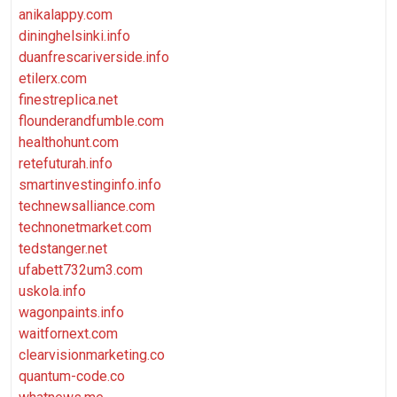
anikalappy.com
dininghelsinki.info
duanfrescariverside.info
etilerx.com
finestreplica.net
flounderandfumble.com
healthohunt.com
retefuturah.info
smartinvestinginfo.info
technewsalliance.com
technonetmarket.com
tedstanger.net
ufabett732um3.com
uskola.info
wagonpaints.info
waitfornext.com
clearvisionmarketing.co
quantum-code.co