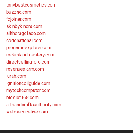
tonybestcosmetics.com
buzznc.com
fxjoiner.com
skinbykindra.com
alltherageface.com
codenational.com
progameexplorer.com
rockislandroastery.com
directselling-pro.com
revenuealarm.com
lurab.com
ignitioncoilguide.com
mytechcomputer.com
bioslot168.com
artsandcraftsauthority.com
webservicelive.com