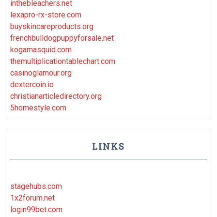
inthebleachers.net
lexapro-rx-store.com
buyskincareproducts.org
frenchbulldogpuppyforsale.net
kogamasquid.com
themultiplicationtablechart.com
casinoglamour.org
dextercoin.io
christianarticledirectory.org
5homestyle.com
LINKS
stagehubs.com
1x2forum.net
login99bet.com