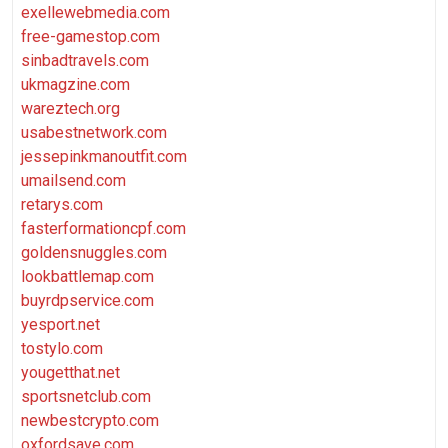
exellewebmedia.com
free-gamestop.com
sinbadtravels.com
ukmagzine.com
wareztech.org
usabestnetwork.com
jessepinkmanoutfit.com
umailsend.com
retarys.com
fasterformationcpf.com
goldensnuggles.com
lookbattlemap.com
buyrdpservice.com
yesport.net
tostylo.com
yougetthat.net
sportsnetclub.com
newbestcrypto.com
oxfordsave.com