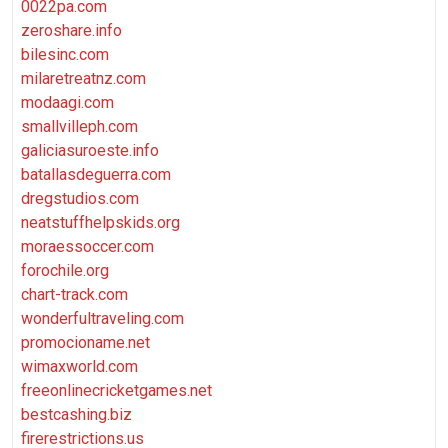
0022pa.com
zeroshare.info
bilesinc.com
milaretreatnz.com
modaagi.com
smallvilleph.com
galiciasuroeste.info
batallasdeguerra.com
dregstudios.com
neatstuffhelpskids.org
moraessoccer.com
forochile.org
chart-track.com
wonderfultraveling.com
promocioname.net
wimaxworld.com
freeonlinecricketgames.net
bestcashing.biz
firerestrictions.us