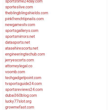
sportstime24day.com
sporteslive.com
theblingblingshields.com
pinkfrenchtipnails.com
newgamestv.com
sportsgallerys.com
sportsmirrors.net
datasports.net
atasehirescortu.net
engineeringtechub.com
jerryescorts.com
attorneylegal.co
voomb.com
techgadgetpoint.com
tvsportsguide24.com
sportsreviews24.com
dubai360blog.com
lucky77slot.org
growmefast.com