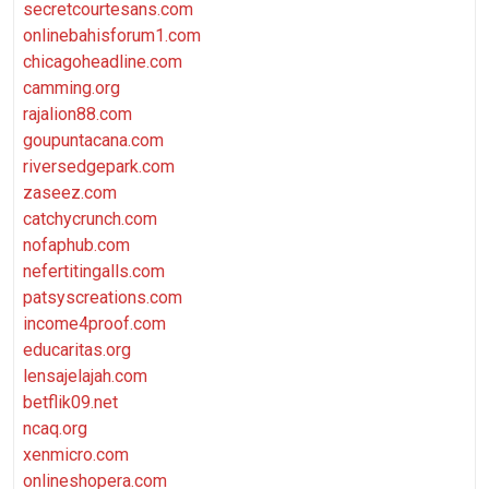
secretcourtesans.com
onlinebahisforum1.com
chicagoheadline.com
camming.org
rajalion88.com
goupuntacana.com
riversedgepark.com
zaseez.com
catchycrunch.com
nofaphub.com
nefertitingalls.com
patsyscreations.com
income4proof.com
educaritas.org
lensajelajah.com
betflik09.net
ncaq.org
xenmicro.com
onlineshopera.com