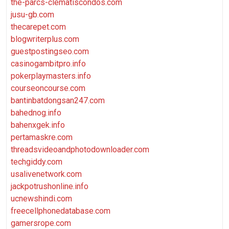
the-parcs-clematiscondos.com
jusu-gb.com
thecarepet.com
blogwriterplus.com
guestpostingseo.com
casinogambitpro.info
pokerplaymasters.info
courseoncourse.com
bantinbatdongsan247.com
bahednog.info
bahenxgek.info
pertamaskre.com
threadsvideoandphotodownloader.com
techgiddy.com
usalivenetwork.com
jackpotrushonline.info
ucnewshindi.com
freecellphonedatabase.com
gamersrope.com