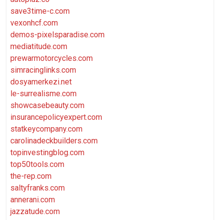
save3time-c.com
vexonhcf.com
demos-pixelsparadise.com
mediatitude.com
prewarmotorcycles.com
simracinglinks.com
dosyamerkezi.net
le-surrealisme.com
showcasebeauty.com
insurancepolicyexpert.com
statkeycompany.com
carolinadeckbuilders.com
topinvestingblog.com
top50tools.com
the-rep.com
saltyfranks.com
annerani.com
jazzatude.com