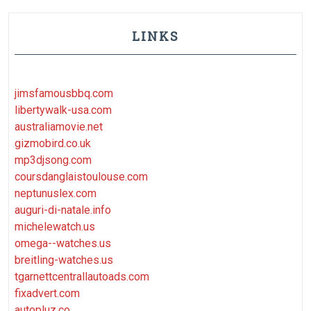
LINKS
jimsfamousbbq.com
libertywalk-usa.com
australiamovie.net
gizmobird.co.uk
mp3djsong.com
coursdanglaistoulouse.com
neptunuslex.com
auguri-di-natale.info
michelewatch.us
omega--watches.us
breitling-watches.us
tgarnettcentrallautoads.com
fixadvert.com
autopluz.co