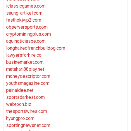
iclassicgames.com
saung-artikel.com
fasthokivip2.com
observersports.com
cryptominingplus.com
aquinoticiaspe.com
longhairedfrenchbulldog.com
lawyersforhire.co
businemarket.com
matahari88play.net
moneydescriptor.com
youthsmagazine.com
painaidee.net
sportsdarkest.com
webtoon.biz
thesportswires.com
hyungpro.com
sportingnewsnet.com