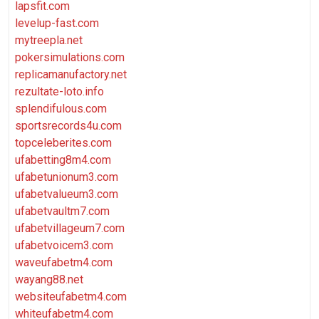
lapsfit.com
levelup-fast.com
mytreepla.net
pokersimulations.com
replicamanufactory.net
rezultate-loto.info
splendifulous.com
sportsrecords4u.com
topceleberites.com
ufabetting8m4.com
ufabetunionum3.com
ufabetvalueum3.com
ufabetvaultm7.com
ufabetvillageum7.com
ufabetvoicem3.com
waveufabetm4.com
wayang88.net
websiteufabetm4.com
whiteufabetm4.com