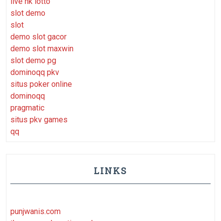
live hk lotto
slot demo
slot
demo slot gacor
demo slot maxwin
slot demo pg
dominoqq pkv
situs poker online
dominoqq
pragmatic
situs pkv games
qq
LINKS
punjwanis.com