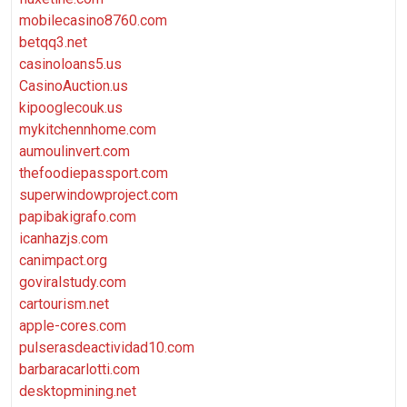
mobilecasino8760.com
betqq3.net
casinoloans5.us
CasinoAuction.us
kipooglecouk.us
mykitchennhome.com
aumoulinvert.com
thefoodiepassport.com
superwindowproject.com
papibakigrafo.com
icanhazjs.com
canimpact.org
goviralstudy.com
cartourism.net
apple-cores.com
pulserasdeactividad10.com
barbaracarlotti.com
desktopmining.net