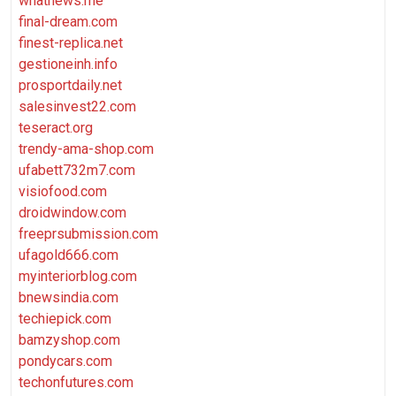
whatnews.me
final-dream.com
finest-replica.net
gestioneinh.info
prosportdaily.net
salesinvest22.com
teseract.org
trendy-ama-shop.com
ufabett732m7.com
visiofood.com
droidwindow.com
freeprsubmission.com
ufagold666.com
myinteriorblog.com
bnewsindia.com
techiepick.com
bamzyshop.com
pondycars.com
techonfutures.com