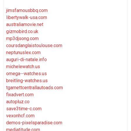
jimsfamousbbq.com
libertywalk-usa.com
australiamovie.net
gizmobird.co.uk
mp3djsong.com
coursdanglaistoulouse.com
neptunuslex.com
auguri-di-natale.info
michelewatch.us
omega--watches.us
breitling-watches.us
tgarnettcentrallautoads.com
fixadvert.com
autopluz.co
save3time-c.com
vexonhcf.com
demos-pixelsparadise.com
mediatitude.com