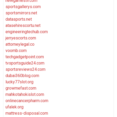
newgamestv.com
sportsgallerys.com
sportsmirrors.net
datasports.net
atasehirescortu.net
engineeringtechub.com
jerryescorts.com
attorneylegal.co
voomb.com
techgadgetpoint.com
tvsportsguide24.com
sportsreviews24.com
dubai360blog.com
lucky77slot.org
growmefast.com
mahkotahokislot.com
onlinecancerpharm.com
ufalek.org
mattress-disposal.com