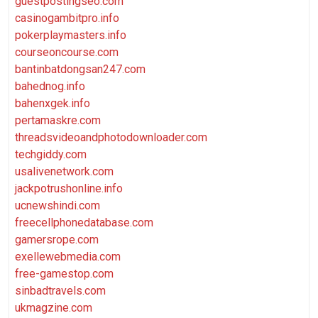
guestpostingseo.com
casinogambitpro.info
pokerplaymasters.info
courseoncourse.com
bantinbatdongsan247.com
bahednog.info
bahenxgek.info
pertamaskre.com
threadsvideoandphotodownloader.com
techgiddy.com
usalivenetwork.com
jackpotrushonline.info
ucnewshindi.com
freecellphonedatabase.com
gamersrope.com
exellewebmedia.com
free-gamestop.com
sinbadtravels.com
ukmagzine.com