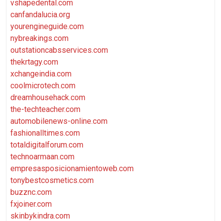
vshapedental.com
canfandalucia.org
yourengineguide.com
nybreakings.com
outstationcabsservices.com
thekrtagy.com
xchangeindia.com
coolmicrotech.com
dreamhousehack.com
the-techteacher.com
automobilenews-online.com
fashionalltimes.com
totaldigitalforum.com
technoarmaan.com
empresasposicionamientoweb.com
tonybestcosmetics.com
buzznc.com
fxjoiner.com
skinbykindra.com