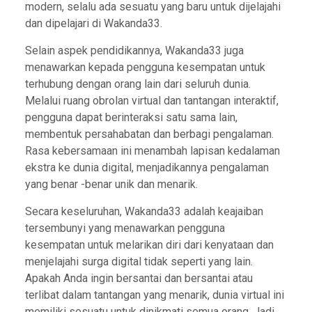
modern, selalu ada sesuatu yang baru untuk dijelajahi
dan dipelajari di Wakanda33.
Selain aspek pendidikannya, Wakanda33 juga
menawarkan kepada pengguna kesempatan untuk
terhubung dengan orang lain dari seluruh dunia.
Melalui ruang obrolan virtual dan tantangan interaktif,
pengguna dapat berinteraksi satu sama lain,
membentuk persahabatan dan berbagi pengalaman.
Rasa kebersamaan ini menambah lapisan kedalaman
ekstra ke dunia digital, menjadikannya pengalaman
yang benar -benar unik dan menarik.
Secara keseluruhan, Wakanda33 adalah keajaiban
tersembunyi yang menawarkan pengguna
kesempatan untuk melarikan diri dari kenyataan dan
menjelajahi surga digital tidak seperti yang lain.
Apakah Anda ingin bersantai dan bersantai atau
terlibat dalam tantangan yang menarik, dunia virtual ini
memiliki sesuatu untuk dinikmati semua orang. Jadi