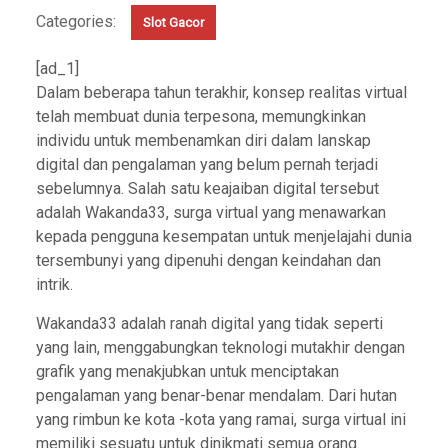
Categories:
Slot Gacor
[ad_1]
Dalam beberapa tahun terakhir, konsep realitas virtual
telah membuat dunia terpesona, memungkinkan
individu untuk membenamkan diri dalam lanskap
digital dan pengalaman yang belum pernah terjadi
sebelumnya. Salah satu keajaiban digital tersebut
adalah Wakanda33, surga virtual yang menawarkan
kepada pengguna kesempatan untuk menjelajahi dunia
tersembunyi yang dipenuhi dengan keindahan dan
intrik.
Wakanda33 adalah ranah digital yang tidak seperti
yang lain, menggabungkan teknologi mutakhir dengan
grafik yang menakjubkan untuk menciptakan
pengalaman yang benar-benar mendalam. Dari hutan
yang rimbun ke kota -kota yang ramai, surga virtual ini
memiliki sesuatu untuk dinikmati semua orang.