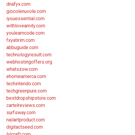
dnafyx.com
giocolenuvole.com
iyouessential.com
withloveamity.com
youlearncode.com
fxyatirim.com
abbuguide.com
technologyresult.com
webhostingoffers.org
whatszow.com
ehomeamerca.com
techintendo.com
techgreenpure.com
bestdropshipstore.com
cartelreviews.com
surfsway.com
nailartproduct.com
digitactseed.com
lvlcraft.com