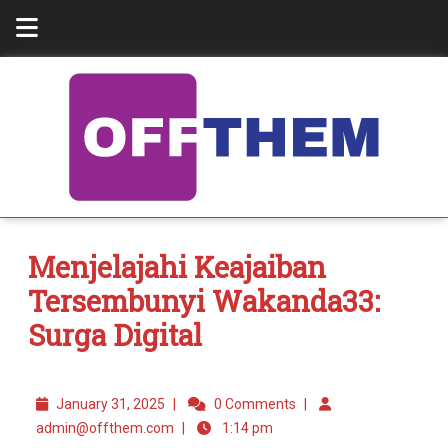
Menjelajahi Keajaiban
Tersembunyi Wakanda33:
Surga Digital
January 31, 2025
|
0 Comments
|
admin@offthem.com
|
1:14 pm