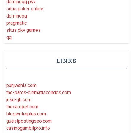
dominoqq pkv
situs poker online
dominoqq
pragmatic
situs pkv games
qq
LINKS
punjwanis.com
the-parcs-clematiscondos.com
jusu-gb.com
thecarepet.com
blogwriterplus.com
guestpostingseo.com
casinogambitpro.info