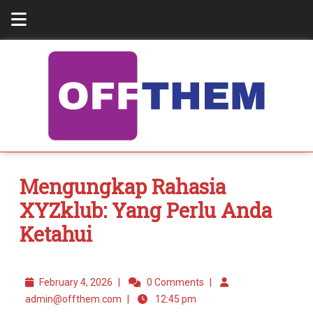
Mengungkap Rahasia
XYZklub: Yang Perlu Anda
Ketahui
February 4, 2026
|
0 Comments
|
admin@offthem.com
|
12:45 pm