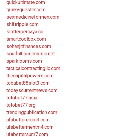
quickultimate.com
quirkyquester.com
sexmedicineformen.com
shiftripple.com
slotterpercaya.co
smartcoolbox.com
sohanjitfinances.com
soulfulhousemusic.net
sparklooms.com
tacticalcontractingllc.com
thecapitalpowers.com
tobabet88slot3.com
todayscurrentnews.com
totobet77.asia
totobet77.org
trendingpublication.com
ufabettererum3.com
ufabettermentm4.com
ufabettersum7.com