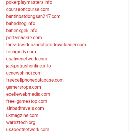
pokerplaymasters.info
courseoncourse.com
bantinbatdongsan247.com
bahednog.info
bahenxgek.info
pertamaskre.com
threadsvideoandphotodownloader.com
techgiddy.com
usalivenetwork.com
jackpotrushonline.info
ucnewshindi.com
freecellphonedatabase.com
gamersrope.com
exellewebmedia.com
free-gamestop.com
sinbadtravels.com
ukmagzine.com
wareztech.org
usabestnetwork.com