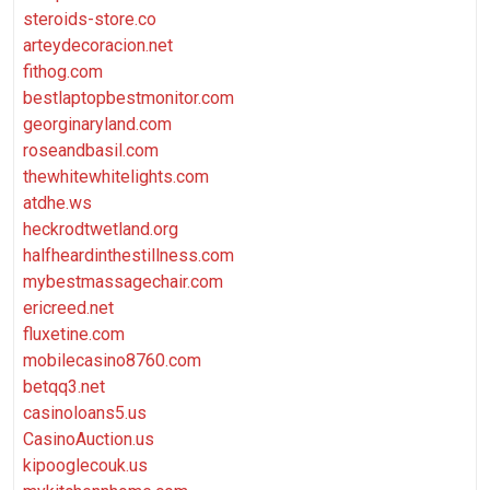
steroids-store.co
arteydecoracion.net
fithog.com
bestlaptopbestmonitor.com
georginaryland.com
roseandbasil.com
thewhitewhitelights.com
atdhe.ws
heckrodtwetland.org
halfheardinthestillness.com
mybestmassagechair.com
ericreed.net
fluxetine.com
mobilecasino8760.com
betqq3.net
casinoloans5.us
CasinoAuction.us
kipooglecouk.us