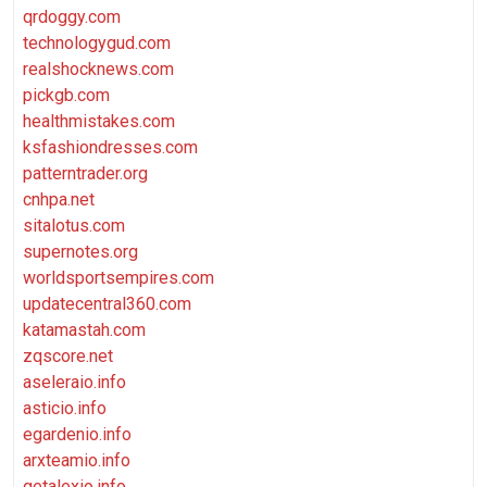
qrdoggy.com
technologygud.com
realshocknews.com
pickgb.com
healthmistakes.com
ksfashiondresses.com
patterntrader.org
cnhpa.net
sitalotus.com
supernotes.org
worldsportsempires.com
updatecentral360.com
katamastah.com
zqscore.net
aseleraio.info
asticio.info
egardenio.info
arxteamio.info
getalexio.info