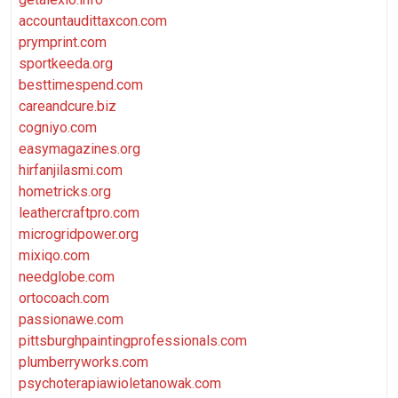
accountaudittaxcon.com
prymprint.com
sportkeeda.org
besttimespend.com
careandcure.biz
cogniyo.com
easymagazines.org
hirfanjilasmi.com
hometricks.org
leathercraftpro.com
microgridpower.org
mixiqo.com
needglobe.com
ortocoach.com
passionawe.com
pittsburghpaintingprofessionals.com
plumberryworks.com
psychoterapiawioletanowak.com