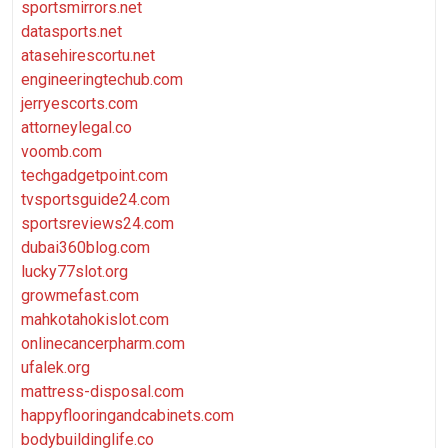
sportsmirrors.net
datasports.net
atasehirescortu.net
engineeringtechub.com
jerryescorts.com
attorneylegal.co
voomb.com
techgadgetpoint.com
tvsportsguide24.com
sportsreviews24.com
dubai360blog.com
lucky77slot.org
growmefast.com
mahkotahokislot.com
onlinecancerpharm.com
ufalek.org
mattress-disposal.com
happyflooringandcabinets.com
bodybuildinglife.co