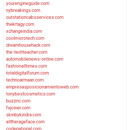
yourengineguide.com
nybreakings.com
outstationcabsservices.com
thekrtagy.com
xchangeindia.com
coolmicrotech.com
dreamhousehack.com
the-techteacher.com
automobilenews-online.com
fashionalltimes.com
totaldigitalforum.com
technoarmaan.com
empresasposicionamientoweb.com
tonybestcosmetics.com
buzznc.com
fxjoiner.com
skinbykindra.com
alltherageface.com
codenational.com