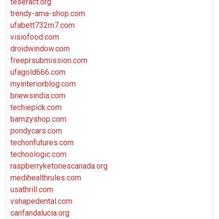
teseract.org
trendy-ama-shop.com
ufabett732m7.com
visiofood.com
droidwindow.com
freeprsubmission.com
ufagold666.com
myinteriorblog.com
bnewsindia.com
techiepick.com
bamzyshop.com
pondycars.com
techonfutures.com
techoologic.com
raspberryketonescanada.org
medihealthrules.com
usathrill.com
vshapedental.com
canfandalucia.org