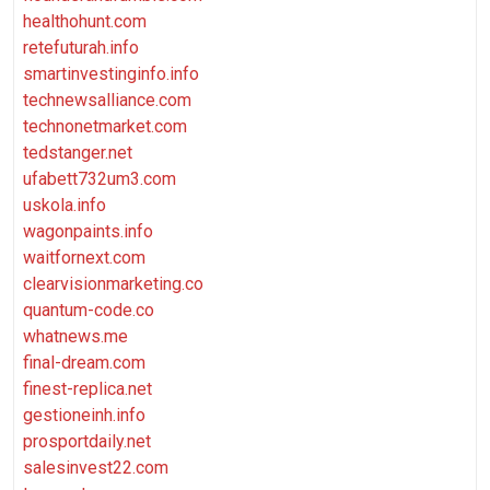
healthohunt.com
retefuturah.info
smartinvestinginfo.info
technewsalliance.com
technonetmarket.com
tedstanger.net
ufabett732um3.com
uskola.info
wagonpaints.info
waitfornext.com
clearvisionmarketing.co
quantum-code.co
whatnews.me
final-dream.com
finest-replica.net
gestioneinh.info
prosportdaily.net
salesinvest22.com