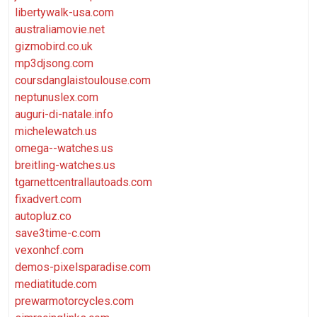
libertywalk-usa.com
australiamovie.net
gizmobird.co.uk
mp3djsong.com
coursdanglaistoulouse.com
neptunuslex.com
auguri-di-natale.info
michelewatch.us
omega--watches.us
breitling-watches.us
tgarnettcentrallautoads.com
fixadvert.com
autopluz.co
save3time-c.com
vexonhcf.com
demos-pixelsparadise.com
mediatitude.com
prewarmotorcycles.com