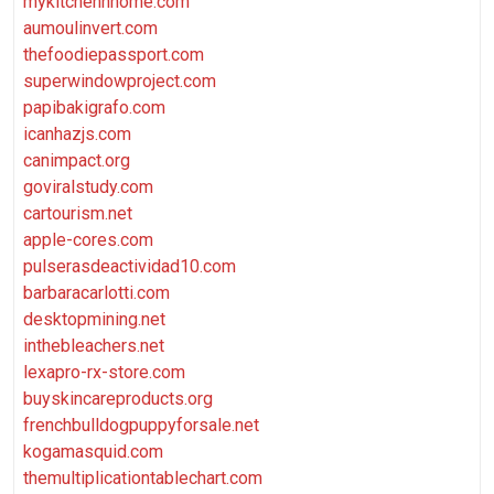
mykitchennhome.com
aumoulinvert.com
thefoodiepassport.com
superwindowproject.com
papibakigrafo.com
icanhazjs.com
canimpact.org
goviralstudy.com
cartourism.net
apple-cores.com
pulserasdeactividad10.com
barbaracarlotti.com
desktopmining.net
inthebleachers.net
lexapro-rx-store.com
buyskincareproducts.org
frenchbulldogpuppyforsale.net
kogamasquid.com
themultiplicationtablechart.com