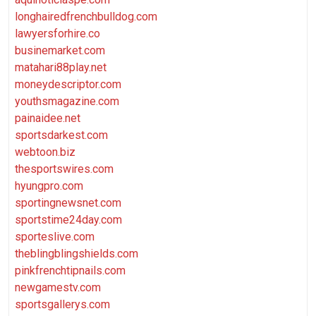
longhairedfrenchbulldog.com
lawyersforhire.co
businemarket.com
matahari88play.net
moneydescriptor.com
youthsmagazine.com
painaidee.net
sportsdarkest.com
webtoon.biz
thesportswires.com
hyungpro.com
sportingnewsnet.com
sportstime24day.com
sporteslive.com
theblingblingshields.com
pinkfrenchtipnails.com
newgamestv.com
sportsgallerys.com