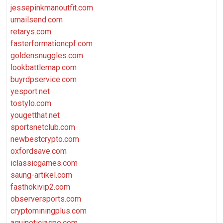
jessepinkmanoutfit.com
umailsend.com
retarys.com
fasterformationcpf.com
goldensnuggles.com
lookbattlemap.com
buyrdpservice.com
yesport.net
tostylo.com
yougetthat.net
sportsnetclub.com
newbestcrypto.com
oxfordsave.com
iclassicgames.com
saung-artikel.com
fasthokivip2.com
observersports.com
cryptominingplus.com
aquinoticiaspe.com