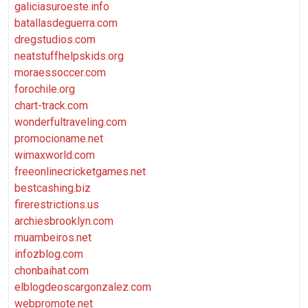
galiciasuroeste.info
batallasdeguerra.com
dregstudios.com
neatstuffhelpskids.org
moraessoccer.com
forochile.org
chart-track.com
wonderfultraveling.com
promocioname.net
wimaxworld.com
freeonlinecricketgames.net
bestcashing.biz
firerestrictions.us
archiesbrooklyn.com
muambeiros.net
infozblog.com
chonbaihat.com
elblogdeoscargonzalez.com
webpromote.net