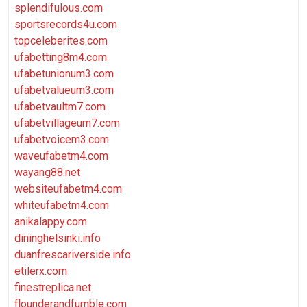
splendifulous.com
sportsrecords4u.com
topceleberites.com
ufabetting8m4.com
ufabetunionum3.com
ufabetvalueum3.com
ufabetvaultm7.com
ufabetvillageum7.com
ufabetvoicem3.com
waveufabetm4.com
wayang88.net
websiteufabetm4.com
whiteufabetm4.com
anikalappy.com
dininghelsinki.info
duanfrescariverside.info
etilerx.com
finestreplica.net
flounderandfumble.com