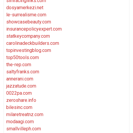
simracinglinks.com
dosyamerkezi.net
le-surrealisme.com
showcasebeauty.com
insurancepolicyexpert.com
statkeycompany.com
carolinadeckbuilders.com
topinvestingblog.com
top50tools.com
the-rep.com
saltyfranks.com
annerani.com
jazzatude.com
0022pa.com
zeroshare.info
bilesinc.com
milaretreatnz.com
modaagi.com
smallvilleph.com