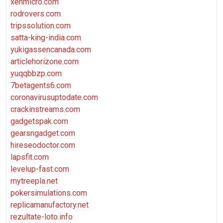
xenmicro.com
rodrovers.com
tripssolution.com
satta-king-india.com
yukigassencanada.com
articlehorizone.com
yuqqbbzp.com
7betagents6.com
coronavirusuptodate.com
crackinstreams.com
gadgetspak.com
gearsngadget.com
hireseodoctor.com
lapsfit.com
levelup-fast.com
mytreepla.net
pokersimulations.com
replicamanufactory.net
rezultate-loto.info