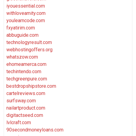
iyouessential.com
withloveamity.com
youlearncode.com
fxyatirim.com
abbuguide.com
technologyresult.com
webhostingoffers.org
whatszow.com
ehomeamerca.com
techintendo.com
techgreenpure.com
bestdropshipstore.com
cartelreviews.com
surfsway.com
nailartproduct.com
digitactseed.com
lvlcraft.com
90secondmoneyloans.com