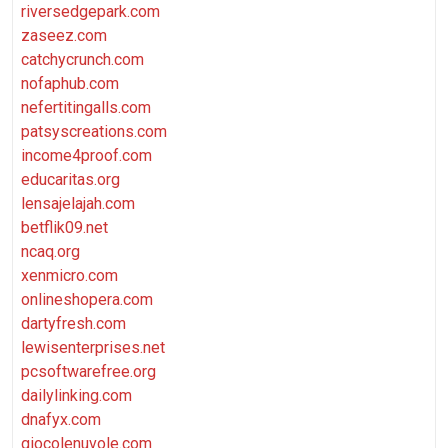
riversedgepark.com
zaseez.com
catchycrunch.com
nofaphub.com
nefertitingalls.com
patsyscreations.com
income4proof.com
educaritas.org
lensajelajah.com
betflik09.net
ncaq.org
xenmicro.com
onlineshopera.com
dartyfresh.com
lewisenterprises.net
pcsoftwarefree.org
dailylinking.com
dnafyx.com
giocolenuvole.com