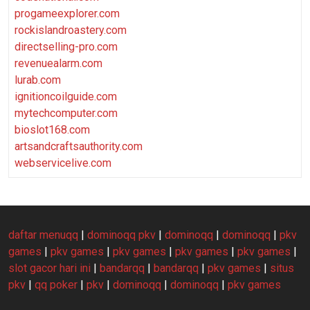
progameexplorer.com
rockislandroastery.com
directselling-pro.com
revenuealarm.com
lurab.com
ignitioncoilguide.com
mytechcomputer.com
bioslot168.com
artsandcraftsauthority.com
webservicelive.com
daftar menuqq
|
dominoqq pkv
|
dominoqq
|
dominoqq
|
pkv
games
|
pkv games
|
pkv games
|
pkv games
|
pkv games
|
slot gacor hari ini
|
bandarqq
|
bandarqq
|
pkv games
|
situs
pkv
|
qq poker
|
pkv
|
dominoqq
|
dominoqq
|
pkv games