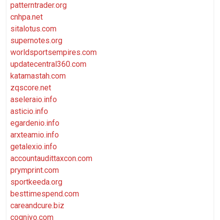
patterntrader.org
cnhpa.net
sitalotus.com
supernotes.org
worldsportsempires.com
updatecentral360.com
katamastah.com
zqscore.net
aseleraio.info
asticio.info
egardenio.info
arxteamio.info
getalexio.info
accountaudittaxcon.com
prymprint.com
sportkeeda.org
besttimespend.com
careandcure.biz
cogniyo.com