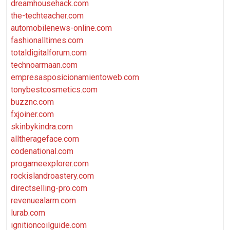
dreamhousehack.com
the-techteacher.com
automobilenews-online.com
fashionalltimes.com
totaldigitalforum.com
technoarmaan.com
empresasposicionamientoweb.com
tonybestcosmetics.com
buzznc.com
fxjoiner.com
skinbykindra.com
alltherageface.com
codenational.com
progameexplorer.com
rockislandroastery.com
directselling-pro.com
revenuealarm.com
lurab.com
ignitioncoilguide.com