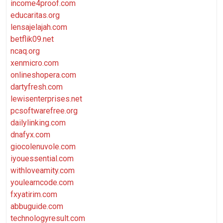
income4proof.com
educaritas.org
lensajelajah.com
betflik09.net
ncaq.org
xenmicro.com
onlineshopera.com
dartyfresh.com
lewisenterprises.net
pcsoftwarefree.org
dailylinking.com
dnafyx.com
giocolenuvole.com
iyouessential.com
withloveamity.com
youlearncode.com
fxyatirim.com
abbuguide.com
technologyresult.com