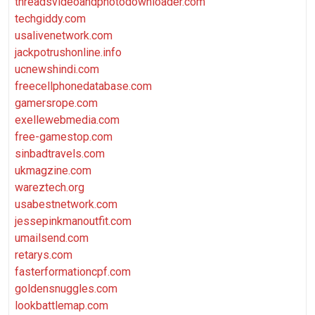
threadsvideoandphotodownloader.com
techgiddy.com
usalivenetwork.com
jackpotrushonline.info
ucnewshindi.com
freecellphonedatabase.com
gamersrope.com
exellewebmedia.com
free-gamestop.com
sinbadtravels.com
ukmagzine.com
wareztech.org
usabestnetwork.com
jessepinkmanoutfit.com
umailsend.com
retarys.com
fasterformationcpf.com
goldensnuggles.com
lookbattlemap.com