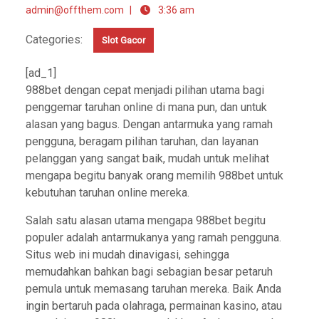
admin@offthem.com
|
3:36 am
Categories:
Slot Gacor
[ad_1]
988bet dengan cepat menjadi pilihan utama bagi
penggemar taruhan online di mana pun, dan untuk
alasan yang bagus. Dengan antarmuka yang ramah
pengguna, beragam pilihan taruhan, dan layanan
pelanggan yang sangat baik, mudah untuk melihat
mengapa begitu banyak orang memilih 988bet untuk
kebutuhan taruhan online mereka.
Salah satu alasan utama mengapa 988bet begitu
populer adalah antarmukanya yang ramah pengguna.
Situs web ini mudah dinavigasi, sehingga
memudahkan bahkan bagi sebagian besar petaruh
pemula untuk memasang taruhan mereka. Baik Anda
ingin bertaruh pada olahraga, permainan kasino, atau