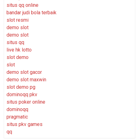
situs qq online
bandar judi bola terbaik
slot resmi
demo slot
demo slot
situs qq
live hk lotto
slot demo
slot
demo slot gacor
demo slot maxwin
slot demo pg
dominoqq pkv
situs poker online
dominoqq
pragmatic
situs pkv games
qq