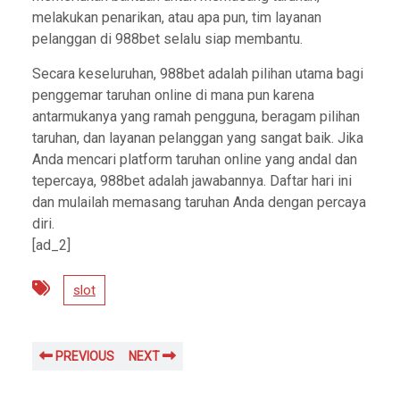
melakukan penarikan, atau apa pun, tim layanan
pelanggan di 988bet selalu siap membantu.
Secara keseluruhan, 988bet adalah pilihan utama bagi
penggemar taruhan online di mana pun karena
antarmukanya yang ramah pengguna, beragam pilihan
taruhan, dan layanan pelanggan yang sangat baik. Jika
Anda mencari platform taruhan online yang andal dan
tepercaya, 988bet adalah jawabannya. Daftar hari ini
dan mulailah memasang taruhan Anda dengan percaya
diri.
[ad_2]
slot
PREVIOUS
NEXT