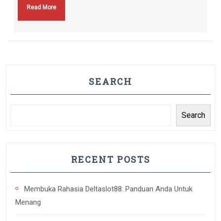
Read More
SEARCH
Search
RECENT POSTS
Membuka Rahasia Deltaslot88: Panduan Anda Untuk
Menang