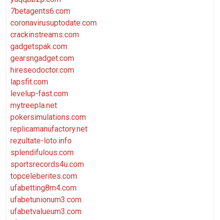
7betagents6.com
coronavirusuptodate.com
crackinstreams.com
gadgetspak.com
gearsngadget.com
hireseodoctor.com
lapsfit.com
levelup-fast.com
mytreepla.net
pokersimulations.com
replicamanufactory.net
rezultate-loto.info
splendifulous.com
sportsrecords4u.com
topceleberites.com
ufabetting8m4.com
ufabetunionum3.com
ufabetvalueum3.com