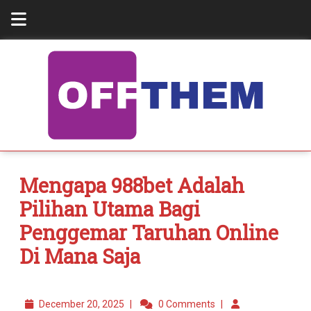
Mengapa 988bet Adalah
Pilihan Utama Bagi
Penggemar Taruhan Online
Di Mana Saja
December 20, 2025
|
0 Comments
|