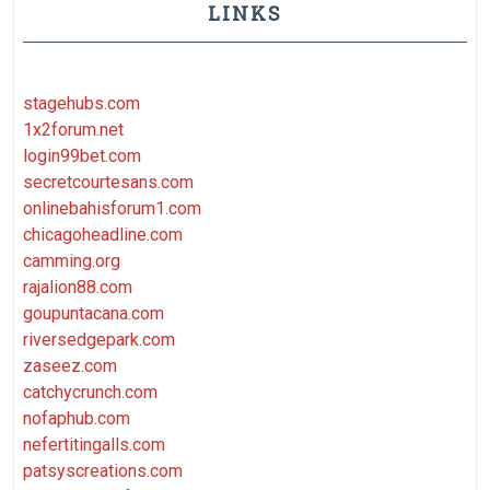
LINKS
stagehubs.com
1x2forum.net
login99bet.com
secretcourtesans.com
onlinebahisforum1.com
chicagoheadline.com
camming.org
rajalion88.com
goupuntacana.com
riversedgepark.com
zaseez.com
catchycrunch.com
nofaphub.com
nefertitingalls.com
patsyscreations.com