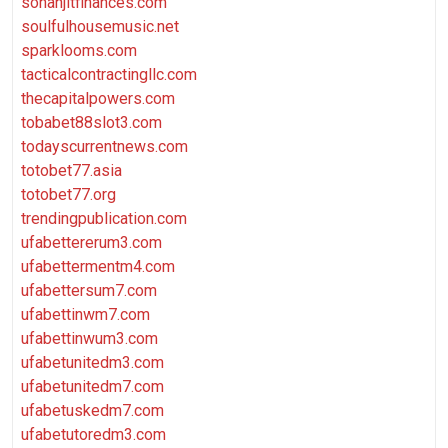
sohanjitfinances.com
soulfulhousemusic.net
sparklooms.com
tacticalcontractingllc.com
thecapitalpowers.com
tobabet88slot3.com
todayscurrentnews.com
totobet77.asia
totobet77.org
trendingpublication.com
ufabettererum3.com
ufabettermentm4.com
ufabettersum7.com
ufabettinwm7.com
ufabettinwum3.com
ufabetunitedm3.com
ufabetunitedm7.com
ufabetuskedm7.com
ufabetutoredm3.com