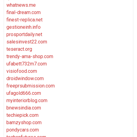
whatnews.me
final-dream.com
finest-replica.net
gestioneinh.info
prosportdaily.net
salesinvest22.com
teseract.org
trendy-ama-shop.com
ufabett732m7.com
visiofood.com
droidwindow.com
freeprsubmission.com
ufagold666.com
myinteriorblog.com
bnewsindia.com
techiepick.com
bamzyshop.com
pondycars.com