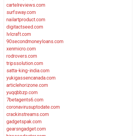
cartelreviews.com
surfsway.com
nailartproduct.com
digitactseed.com
lvlcraft.com
90secondmoneyloans.com
xenmicro.com
rodrovers.com
tripssolution.com
satta-king-india.com
yukigassencanada.com
articlehorizone.com
yuqqbbzp.com
7betagents6.com
coronavirusuptodate.com
crackinstreams.com
gadgetspak.com
gearsngadget.com