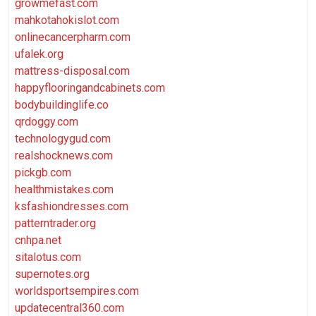
growmefast.com
mahkotahokislot.com
onlinecancerpharm.com
ufalek.org
mattress-disposal.com
happyflooringandcabinets.com
bodybuildinglife.co
qrdoggy.com
technologygud.com
realshocknews.com
pickgb.com
healthmistakes.com
ksfashiondresses.com
patterntrader.org
cnhpa.net
sitalotus.com
supernotes.org
worldsportsempires.com
updatecentral360.com