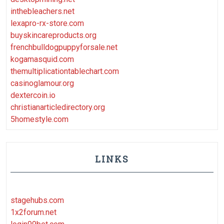
inthebleachers.net
lexapro-rx-store.com
buyskincareproducts.org
frenchbulldogpuppyforsale.net
kogamasquid.com
themultiplicationtablechart.com
casinoglamour.org
dextercoin.io
christianarticledirectory.org
5homestyle.com
LINKS
stagehubs.com
1x2forum.net