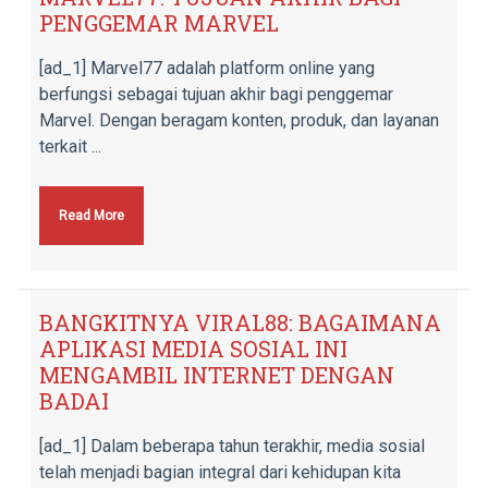
PENGGEMAR MARVEL
[ad_1] Marvel77 adalah platform online yang
berfungsi sebagai tujuan akhir bagi penggemar
Marvel. Dengan beragam konten, produk, dan layanan
terkait ...
Read More
BANGKITNYA VIRAL88: BAGAIMANA
APLIKASI MEDIA SOSIAL INI
MENGAMBIL INTERNET DENGAN
BADAI
[ad_1] Dalam beberapa tahun terakhir, media sosial
telah menjadi bagian integral dari kehidupan kita