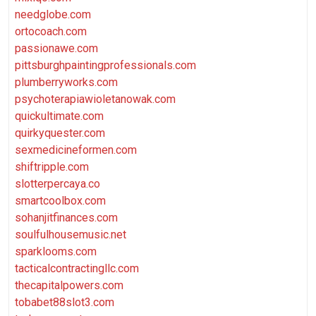
needglobe.com
ortocoach.com
passionawe.com
pittsburghpaintingprofessionals.com
plumberryworks.com
psychoterapiawioletanowak.com
quickultimate.com
quirkyquester.com
sexmedicineformen.com
shiftripple.com
slotterpercaya.co
smartcoolbox.com
sohanjitfinances.com
soulfulhousemusic.net
sparklooms.com
tacticalcontractingllc.com
thecapitalpowers.com
tobabet88slot3.com