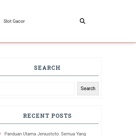
Slot Gacor
SEARCH
Search
RECENT POSTS
Panduan Utama Jeniustoto: Semua Yang