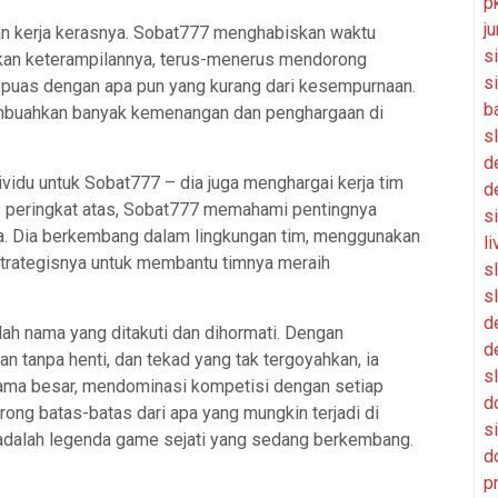
p
j
dan kerja kerasnya. Sobat777 menghabiskan waktu
s
kan keterampilannya, terus-menerus mendorong
s
ah puas dengan apa pun yang kurang dari kesempurnaan.
b
mbuahkan banyak kemenangan dan penghargaan di
s
d
ividu untuk Sobat777 – dia juga menghargai kerja tim
d
s peringkat atas, Sobat777 memahami pentingnya
s
a. Dia berkembang dalam lingkungan tim, menggunakan
li
trategisnya untuk membantu timnya meraih
s
s
d
ah nama yang ditakuti dan dihormati. Dengan
d
an tanpa henti, dan tekad yang tak tergoyahkan, ia
s
ama besar, mendominasi kompetisi dengan setiap
d
rong batas-batas dari apa yang mungkin terjadi di
s
 adalah legenda game sejati yang sedang berkembang.
d
p