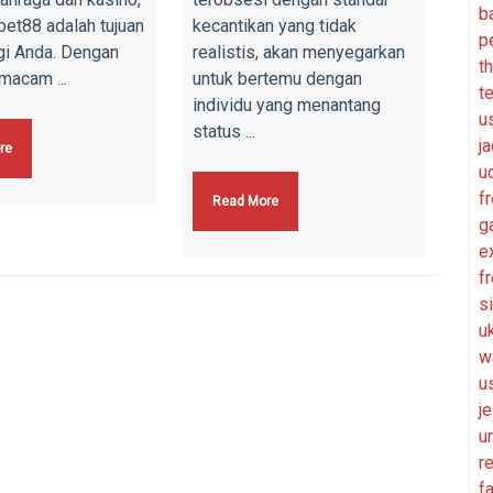
b
et88 adalah tujuan
kecantikan yang tidak
p
gi Anda. Dengan
realistis, akan menyegarkan
t
macam ...
untuk bertemu dengan
t
individu yang menantang
u
status ...
j
re
u
f
Read More
g
e
f
s
u
w
u
j
u
r
f