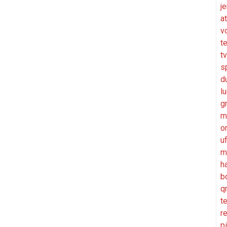
j
a
v
t
t
s
d
l
g
m
o
u
m
h
b
q
t
r
p