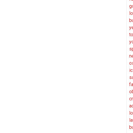
g
l
b
y
t
y
s
n
o
i
s
f
o
c
a
l
l
b