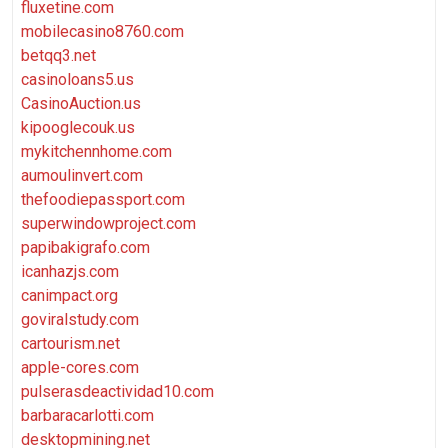
fluxetine.com
mobilecasino8760.com
betqq3.net
casinoloans5.us
CasinoAuction.us
kipooglecouk.us
mykitchennhome.com
aumoulinvert.com
thefoodiepassport.com
superwindowproject.com
papibakigrafo.com
icanhazjs.com
canimpact.org
goviralstudy.com
cartourism.net
apple-cores.com
pulserasdeactividad10.com
barbaracarlotti.com
desktopmining.net