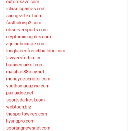
oxfordsave.com
iclassicgames.com
saung-artikel.com
fasthokivip2.com
observersports.com
cryptominingplus.com
aquinoticiaspe.com
longhairedfrenchbulldog.com
lawyersforhire.co
businemarket.com
matahari88play.net
moneydescriptor.com
youthsmagazine.com
painaidee.net
sportsdarkest.com
webtoon.biz
thesportswires.com
hyungpro.com
sportingnewsnet.com