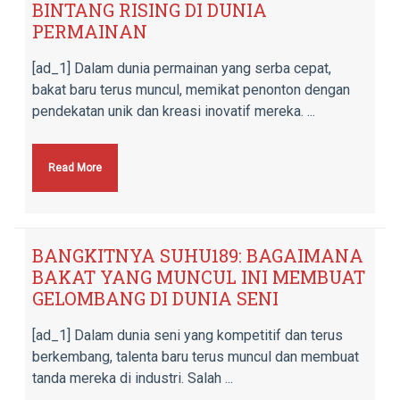
BINTANG RISING DI DUNIA
PERMAINAN
[ad_1] Dalam dunia permainan yang serba cepat,
bakat baru terus muncul, memikat penonton dengan
pendekatan unik dan kreasi inovatif mereka. ...
Read More
BANGKITNYA SUHU189: BAGAIMANA
BAKAT YANG MUNCUL INI MEMBUAT
GELOMBANG DI DUNIA SENI
[ad_1] Dalam dunia seni yang kompetitif dan terus
berkembang, talenta baru terus muncul dan membuat
tanda mereka di industri. Salah ...