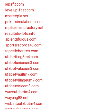
lapsfit.com
levelup-fast.com
mytreepla.net
pokersimulations.com
replicamanufactory.net
rezultate-loto.info
splendifulous.com
sportsrecords4u.com
topceleberites.com
ufabetting8m4.com
ufabetunionum3.com
ufabetvalueum3.com
ufabetvaultm7.com
ufabetvillageum7.com
ufabetvoicem3.com
waveufabetm4.com
wayang88.net
websiteufabetm4.com