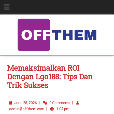
Memaksimalkan ROI
Dengan Lgo188: Tips Dan
Trik Sukses
June 28, 2026
|
0 Comments
|
admin@offthem.com
|
1:04 pm