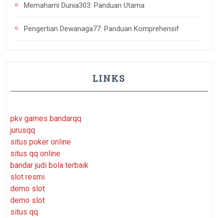
Memahami Dunia303: Panduan Utama
Pengertian Dewanaga77: Panduan Komprehensif
LINKS
pkv games bandarqq
jurusqq
situs poker online
situs qq online
bandar judi bola terbaik
slot resmi
demo slot
demo slot
situs qq