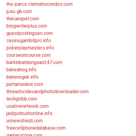
the-parcs-clematiscondos.com
jusu-gb.com
thecarepet.com
blogwriterplus.com
guestpostingseo.com
casinogambitpro.info
pokerplaymasters.info
courseoncourse.com
bantinbatdongsan247.com
bahednog.info
bahenxgek.info
pertamaskre.com
threadsvideoandphotodownloader.com
techgiddy.com
usalivenetwork.com
jackpotrushonline.info
ucnewshindi.com
freecellphonedatabase.com
gamersrope.com