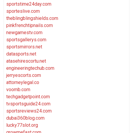
sportstime24day.com
sporteslive.com
theblingblingshields.com
pinkfrenchtipnails.com
newgamestv.com
sportsgallerys.com
sportsmirrors.net
datasports.net
atasehirescortu.net
engineeringtechub.com
jerryescorts.com
attorneylegal.co
voomb.com
techgadgetpoint.com
tvsportsguide24.com
sportsreviews24.com
dubai360blog.com
lucky77slot.org
growmefast.com