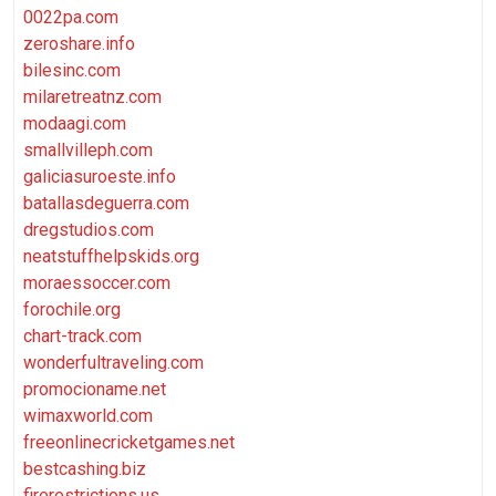
0022pa.com
zeroshare.info
bilesinc.com
milaretreatnz.com
modaagi.com
smallvilleph.com
galiciasuroeste.info
batallasdeguerra.com
dregstudios.com
neatstuffhelpskids.org
moraessoccer.com
forochile.org
chart-track.com
wonderfultraveling.com
promocioname.net
wimaxworld.com
freeonlinecricketgames.net
bestcashing.biz
firerestrictions.us