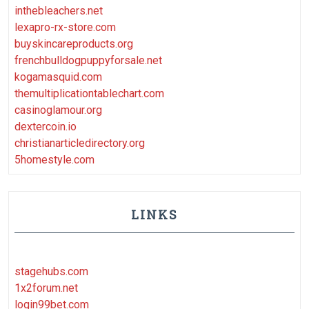
inthebleachers.net
lexapro-rx-store.com
buyskincareproducts.org
frenchbulldogpuppyforsale.net
kogamasquid.com
themultiplicationtablechart.com
casinoglamour.org
dextercoin.io
christianarticledirectory.org
5homestyle.com
LINKS
stagehubs.com
1x2forum.net
login99bet.com