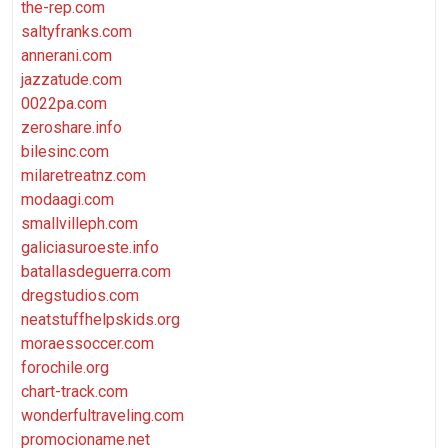
the-rep.com
saltyfranks.com
annerani.com
jazzatude.com
0022pa.com
zeroshare.info
bilesinc.com
milaretreatnz.com
modaagi.com
smallvilleph.com
galiciasuroeste.info
batallasdeguerra.com
dregstudios.com
neatstuffhelpskids.org
moraessoccer.com
forochile.org
chart-track.com
wonderfultraveling.com
promocioname.net