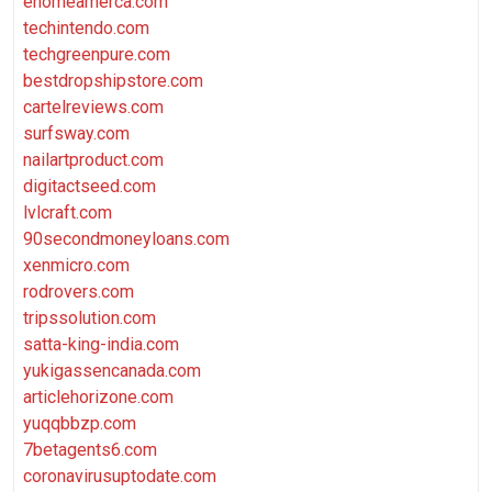
ehomeamerca.com
techintendo.com
techgreenpure.com
bestdropshipstore.com
cartelreviews.com
surfsway.com
nailartproduct.com
digitactseed.com
lvlcraft.com
90secondmoneyloans.com
xenmicro.com
rodrovers.com
tripssolution.com
satta-king-india.com
yukigassencanada.com
articlehorizone.com
yuqqbbzp.com
7betagents6.com
coronavirusuptodate.com