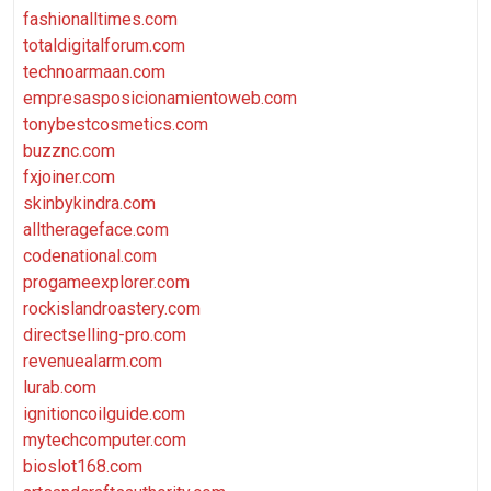
fashionalltimes.com
totaldigitalforum.com
technoarmaan.com
empresasposicionamientoweb.com
tonybestcosmetics.com
buzznc.com
fxjoiner.com
skinbykindra.com
alltherageface.com
codenational.com
progameexplorer.com
rockislandroastery.com
directselling-pro.com
revenuealarm.com
lurab.com
ignitioncoilguide.com
mytechcomputer.com
bioslot168.com