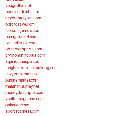
yougetthat.net
sportsnetclub.com
newbestcrypto.com
oxfordsave.com
iclassicgames.com
saung-artikel.com
fasthokivip2.com
observersports.com
cryptominingplus.com
aquinoticiaspe.com
longhairedfrenchbulldog.com
lawyersforhire.co
businemarket.com
matahari88play.net
moneydescriptor.com
youthsmagazine.com
painaidee.net
sportsdarkest.com