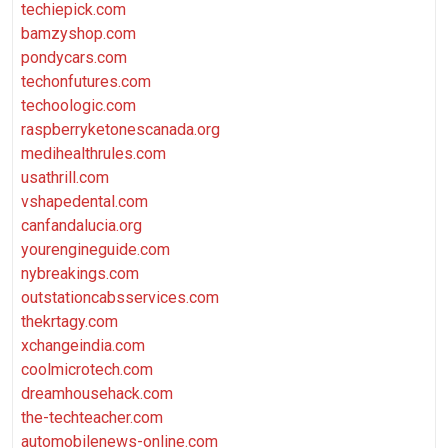
techiepick.com
bamzyshop.com
pondycars.com
techonfutures.com
techoologic.com
raspberryketonescanada.org
medihealthrules.com
usathrill.com
vshapedental.com
canfandalucia.org
yourengineguide.com
nybreakings.com
outstationcabsservices.com
thekrtagy.com
xchangeindia.com
coolmicrotech.com
dreamhousehack.com
the-techteacher.com
automobilenews-online.com