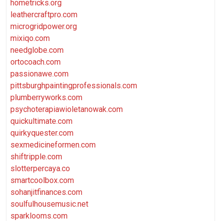
hometricks.org
leathercraftpro.com
microgridpower.org
mixiqo.com
needglobe.com
ortocoach.com
passionawe.com
pittsburghpaintingprofessionals.com
plumberryworks.com
psychoterapiawioletanowak.com
quickultimate.com
quirkyquester.com
sexmedicineformen.com
shiftripple.com
slotterpercaya.co
smartcoolbox.com
sohanjitfinances.com
soulfulhousemusic.net
sparklooms.com