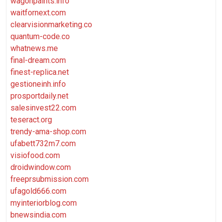
wagonpaints.info
waitfornext.com
clearvisionmarketing.co
quantum-code.co
whatnews.me
final-dream.com
finest-replica.net
gestioneinh.info
prosportdaily.net
salesinvest22.com
teseract.org
trendy-ama-shop.com
ufabett732m7.com
visiofood.com
droidwindow.com
freeprsubmission.com
ufagold666.com
myinteriorblog.com
bnewsindia.com