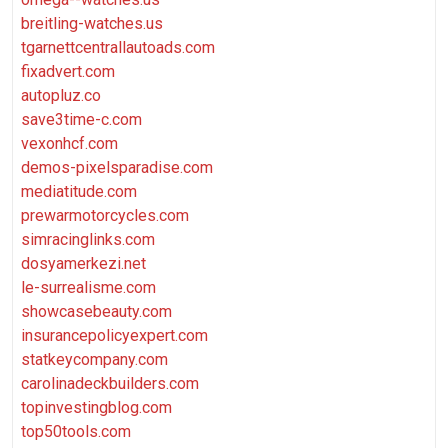
breitling-watches.us
tgarnettcentrallautoads.com
fixadvert.com
autopluz.co
save3time-c.com
vexonhcf.com
demos-pixelsparadise.com
mediatitude.com
prewarmotorcycles.com
simracinglinks.com
dosyamerkezi.net
le-surrealisme.com
showcasebeauty.com
insurancepolicyexpert.com
statkeycompany.com
carolinadeckbuilders.com
topinvestingblog.com
top50tools.com