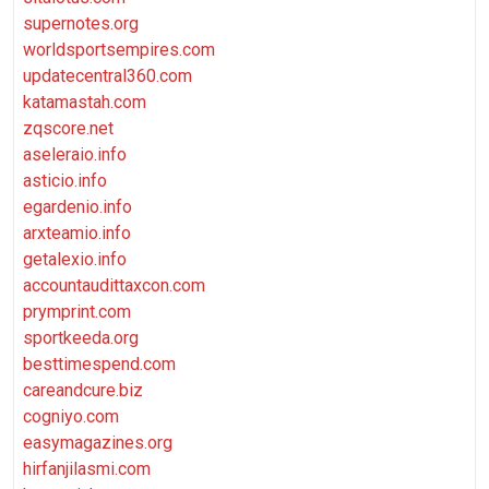
supernotes.org
worldsportsempires.com
updatecentral360.com
katamastah.com
zqscore.net
aseleraio.info
asticio.info
egardenio.info
arxteamio.info
getalexio.info
accountaudittaxcon.com
prymprint.com
sportkeeda.org
besttimespend.com
careandcure.biz
cogniyo.com
easymagazines.org
hirfanjilasmi.com