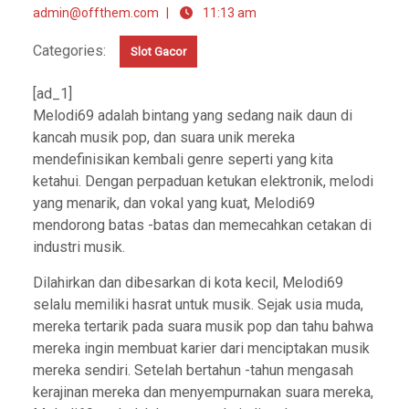
admin@offthem.com
|
11:13 am
Categories:
Slot Gacor
[ad_1]
Melodi69 adalah bintang yang sedang naik daun di
kancah musik pop, dan suara unik mereka
mendefinisikan kembali genre seperti yang kita
ketahui. Dengan perpaduan ketukan elektronik, melodi
yang menarik, dan vokal yang kuat, Melodi69
mendorong batas -batas dan memecahkan cetakan di
industri musik.
Dilahirkan dan dibesarkan di kota kecil, Melodi69
selalu memiliki hasrat untuk musik. Sejak usia muda,
mereka tertarik pada suara musik pop dan tahu bahwa
mereka ingin membuat karier dari menciptakan musik
mereka sendiri. Setelah bertahun -tahun mengasah
kerajinan mereka dan menyempurnakan suara mereka,