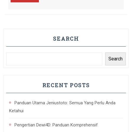
SEARCH
Search
RECENT POSTS
Panduan Utama Jeniustoto: Semua Yang Perlu Anda
Ketahui
Pengertian Dewi4D: Panduan Komprehensif