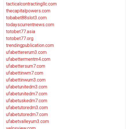
tacticalcontractingllc.com
thecapitalpowers.com
tobabet88slot3.com
todayscurrentnews.com
totobet77.asia
totobet77.org
trendingpublication.com
ufabettererum3.com
ufabettermentm4.com
ufabettersum7.com
ufabettinwm7.com
ufabettinwum3.com
ufabetunitedm3.com
ufabetunitedm7.com
ufabetuskedm7.com
ufabetutoredm3.com
ufabetutoredm7.com
ufabetvalleyum3.com
veloxview.com