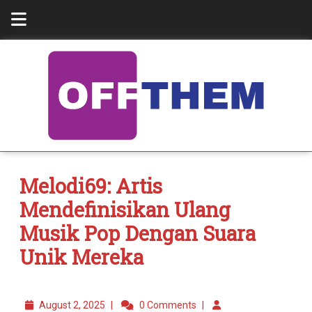
Melodi69: Artis
Mendefinisikan Ulang
Musik Pop Dengan Suara
Unik Mereka
August 2, 2025
|
0 Comments
|