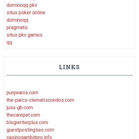
dominoqq pkv
situs poker online
dominoqq
pragmatic
situs pkv games
qq
LINKS
punjwanis.com
the-parcs-clematiscondos.com
jusu-gb.com
thecarepet.com
blogwriterplus.com
guestpostingseo.com
casinogambitpro.info