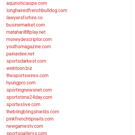
aquinoticiaspe.com
longhairedfrenchbulldog.com
lawyersforhire.co
businemarket.com
matahari88play.net
moneydescriptor.com
youthsmagazine.com
painaidee.net
sportsdarkest.com
webtoon.biz
thesportswires.com
hyungpro.com
sportingnewsnet.com
sportstime24day.com
sporteslive.com
theblingblingshields.com
pinkfrenchtipnails.com
newgamestv.com
sportsgallerys.com