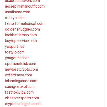
usabestnetwork.com
jessepinkmanoutfit.com
umailsend.com
retarys.com
fasterformationcpf.com
goldensnuggles.com
lookbattlemap.com
buyrdpservice.com
yesport.net
tostylo.com
yougetthat.net
sportsnetclub.com
newbestcrypto.com
oxfordsave.com
iclassicgames.com
saung-artikel.com
fasthokivip2.com
observersports.com
cryptominingplus.com