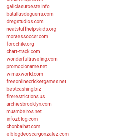
galiciasuroeste.info
batallasdeguerra.com
dregstudios.com
neatstuffhelpskids.org
moraessoccer.com
forochile.org
chart-track.com
wonderfultraveling.com
promocioname.net
wimaxworld.com
freeonlinecricketgames.net
bestcashing.biz
firerestrictions.us
archiesbrooklyn.com
muambeiros.net
infozblog.com
chonbaihat.com
elblogdeoscargonzalez.com