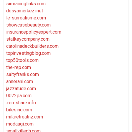
simracinglinks.com
dosyamerkezi.net
le-surrealisme.com
showcasebeauty.com
insurancepolicyexpert.com
statkeycompany.com
carolinadeckbuilders.com
topinvestingblog.com
top50tools.com
the-rep.com
saltyfranks.com
annerani.com
jazzatude.com
0022pa.com
zeroshare.info
bilesinc.com
milaretreatnz.com
modaagi.com
smallvilleph.com