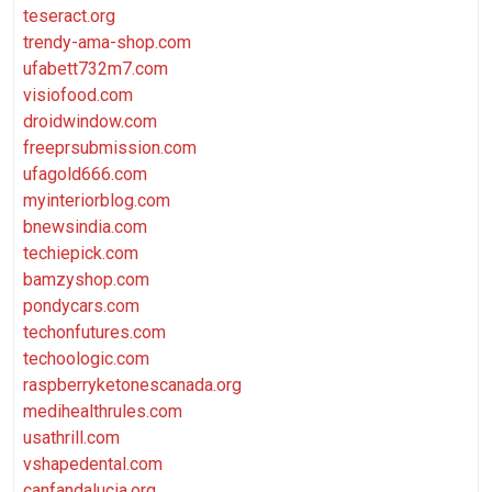
teseract.org
trendy-ama-shop.com
ufabett732m7.com
visiofood.com
droidwindow.com
freeprsubmission.com
ufagold666.com
myinteriorblog.com
bnewsindia.com
techiepick.com
bamzyshop.com
pondycars.com
techonfutures.com
techoologic.com
raspberryketonescanada.org
medihealthrules.com
usathrill.com
vshapedental.com
canfandalucia.org