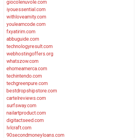
giocolenuvole.com
iyouessential.com
withloveamity.com
youlearncode.com
fxyatirim.com
abbuguide.com
technologyresult.com
webhostingoffers.org
whatszow.com
ehomeamerca.com
techintendo.com
techgreenpure.com
bestdropshipstore.com
cartelreviews.com
surfsway.com
nailartproduct.com
digitactseed.com
lvlcraft.com
90secondmoneyloans.com