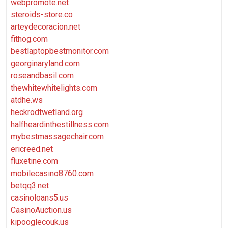
webpromote.net
steroids-store.co
arteydecoracion.net
fithog.com
bestlaptopbestmonitor.com
georginaryland.com
roseandbasil.com
thewhitewhitelights.com
atdhe.ws
heckrodtwetland.org
halfheardinthestillness.com
mybestmassagechair.com
ericreed.net
fluxetine.com
mobilecasino8760.com
betqq3.net
casinoloans5.us
CasinoAuction.us
kipooglecouk.us