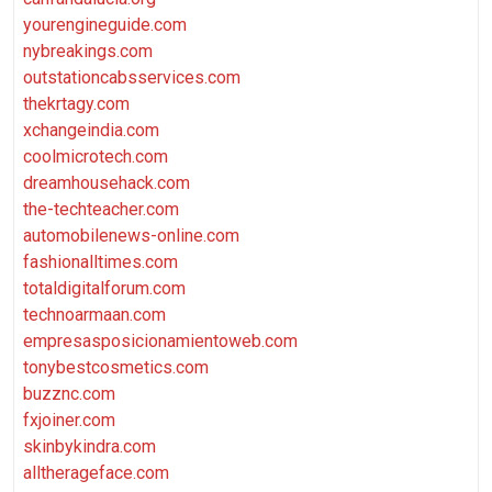
yourengineguide.com
nybreakings.com
outstationcabsservices.com
thekrtagy.com
xchangeindia.com
coolmicrotech.com
dreamhousehack.com
the-techteacher.com
automobilenews-online.com
fashionalltimes.com
totaldigitalforum.com
technoarmaan.com
empresasposicionamientoweb.com
tonybestcosmetics.com
buzznc.com
fxjoiner.com
skinbykindra.com
alltherageface.com