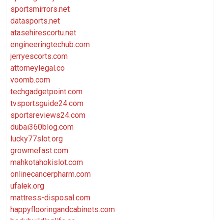
sportsmirrors.net
datasports.net
atasehirescortu.net
engineeringtechub.com
jerryescorts.com
attorneylegal.co
voomb.com
techgadgetpoint.com
tvsportsguide24.com
sportsreviews24.com
dubai360blog.com
lucky77slot.org
growmefast.com
mahkotahokislot.com
onlinecancerpharm.com
ufalek.org
mattress-disposal.com
happyflooringandcabinets.com