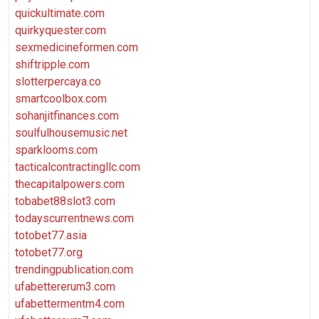
quickultimate.com
quirkyquester.com
sexmedicineformen.com
shiftripple.com
slotterpercaya.co
smartcoolbox.com
sohanjitfinances.com
soulfulhousemusic.net
sparklooms.com
tacticalcontractingllc.com
thecapitalpowers.com
tobabet88slot3.com
todayscurrentnews.com
totobet77.asia
totobet77.org
trendingpublication.com
ufabettererum3.com
ufabettermentm4.com