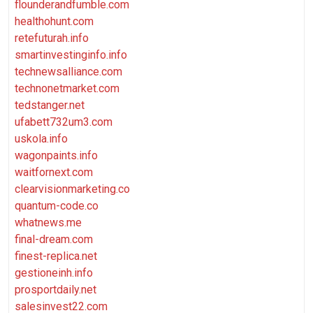
flounderandfumble.com
healthohunt.com
retefuturah.info
smartinvestinginfo.info
technewsalliance.com
technonetmarket.com
tedstanger.net
ufabett732um3.com
uskola.info
wagonpaints.info
waitfornext.com
clearvisionmarketing.co
quantum-code.co
whatnews.me
final-dream.com
finest-replica.net
gestioneinh.info
prosportdaily.net
salesinvest22.com