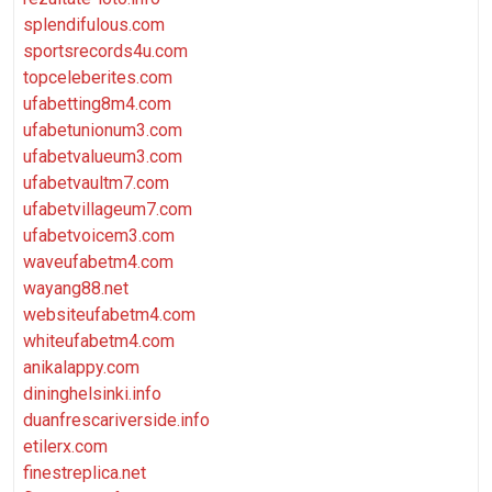
splendifulous.com
sportsrecords4u.com
topceleberites.com
ufabetting8m4.com
ufabetunionum3.com
ufabetvalueum3.com
ufabetvaultm7.com
ufabetvillageum7.com
ufabetvoicem3.com
waveufabetm4.com
wayang88.net
websiteufabetm4.com
whiteufabetm4.com
anikalappy.com
dininghelsinki.info
duanfrescariverside.info
etilerx.com
finestreplica.net