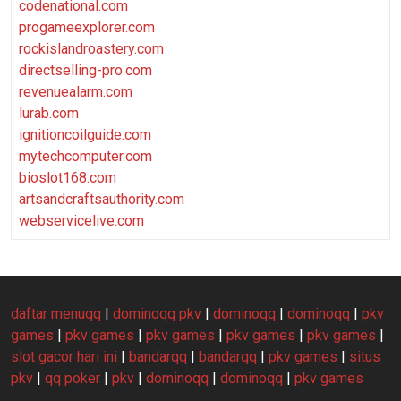
codenational.com
progameexplorer.com
rockislandroastery.com
directselling-pro.com
revenuealarm.com
lurab.com
ignitioncoilguide.com
mytechcomputer.com
bioslot168.com
artsandcraftsauthority.com
webservicelive.com
daftar menuqq
|
dominoqq pkv
|
dominoqq
|
dominoqq
|
pkv
games
|
pkv games
|
pkv games
|
pkv games
|
pkv games
|
slot gacor hari ini
|
bandarqq
|
bandarqq
|
pkv games
|
situs
pkv
|
qq poker
|
pkv
|
dominoqq
|
dominoqq
|
pkv games