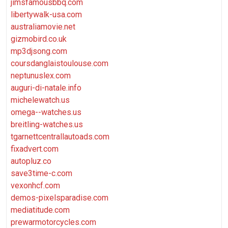
jimsfamousbbq.com
libertywalk-usa.com
australiamovie.net
gizmobird.co.uk
mp3djsong.com
coursdanglaistoulouse.com
neptunuslex.com
auguri-di-natale.info
michelewatch.us
omega--watches.us
breitling-watches.us
tgarnettcentrallautoads.com
fixadvert.com
autopluz.co
save3time-c.com
vexonhcf.com
demos-pixelsparadise.com
mediatitude.com
prewarmotorcycles.com