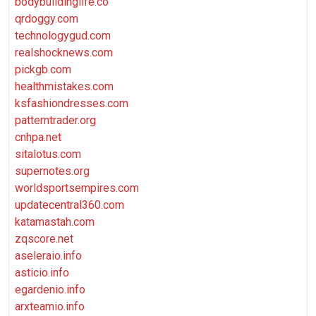
bodybuildinglife.co
qrdoggy.com
technologygud.com
realshocknews.com
pickgb.com
healthmistakes.com
ksfashiondresses.com
patterntrader.org
cnhpa.net
sitalotus.com
supernotes.org
worldsportsempires.com
updatecentral360.com
katamastah.com
zqscore.net
aseleraio.info
asticio.info
egardenio.info
arxteamio.info