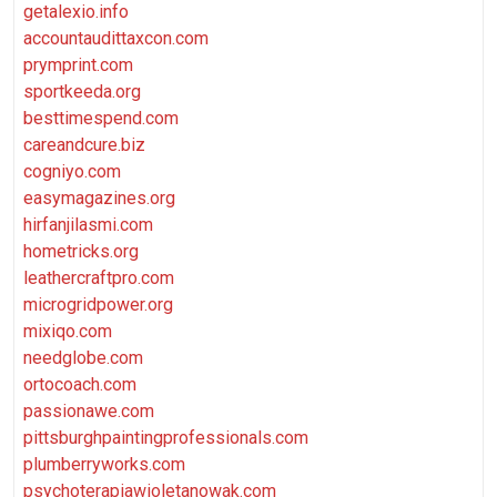
getalexio.info
accountaudittaxcon.com
prymprint.com
sportkeeda.org
besttimespend.com
careandcure.biz
cogniyo.com
easymagazines.org
hirfanjilasmi.com
hometricks.org
leathercraftpro.com
microgridpower.org
mixiqo.com
needglobe.com
ortocoach.com
passionawe.com
pittsburghpaintingprofessionals.com
plumberryworks.com
psychoterapiawioletanowak.com