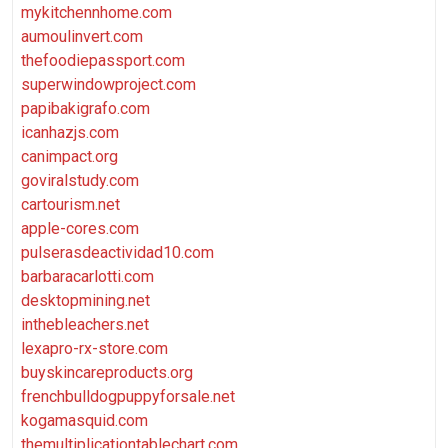
mykitchennhome.com
aumoulinvert.com
thefoodiepassport.com
superwindowproject.com
papibakigrafo.com
icanhazjs.com
canimpact.org
goviralstudy.com
cartourism.net
apple-cores.com
pulserasdeactividad10.com
barbaracarlotti.com
desktopmining.net
inthebleachers.net
lexapro-rx-store.com
buyskincareproducts.org
frenchbulldogpuppyforsale.net
kogamasquid.com
themultiplicationtablechart.com