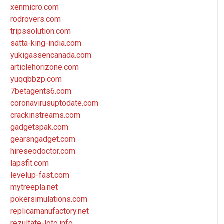
xenmicro.com
rodrovers.com
tripssolution.com
satta-king-india.com
yukigassencanada.com
articlehorizone.com
yuqqbbzp.com
7betagents6.com
coronavirusuptodate.com
crackinstreams.com
gadgetspak.com
gearsngadget.com
hireseodoctor.com
lapsfit.com
levelup-fast.com
mytreepla.net
pokersimulations.com
replicamanufactory.net
rezultate-loto.info