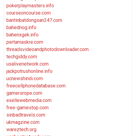
pokerplaymasters.info
courseoncourse.com
bantinbatdongsan247.com
bahednog.info
bahenxgek.info
pertamaskre.com
threadsvideoandphotodownloader.com
techgiddy.com
usalivenetwork.com
jackpotrushonline.info
ucnewshindi.com
freecellphonedatabase.com
gamersrope.com
exellewebmedia.com
free-gamestop.com
sinbadtravels.com
ukmagzine.com
wareztech.org