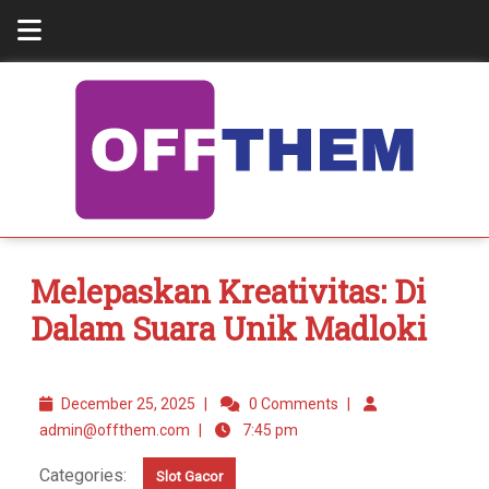
Melepaskan Kreativitas: Di
Dalam Suara Unik Madloki
December 25, 2025
|
0 Comments
|
admin@offthem.com
|
7:45 pm
Categories:
Slot Gacor