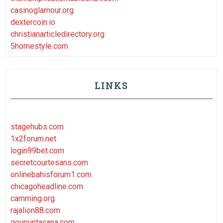
casinoglamour.org
dextercoin.io
christianarticledirectory.org
5homestyle.com
LINKS
stagehubs.com
1x2forum.net
login99bet.com
secretcourtesans.com
onlinebahisforum1.com
chicagoheadline.com
camming.org
rajalion88.com
goupuntacana.com