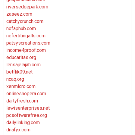
riversedgepark.com
zaseez.com
catchycrunch.com
nofaphub.com
nefertitingalls.com
patsyscreations.com
income4proof.com
educaritas.org
lensajelajah.com
betflik09.net
ncaq.org
xenmicro.com
onlineshopera.com
dartyfresh.com
lewisenterprises.net
pcsoftwarefree.org
dailylinking.com
dnafyx.com