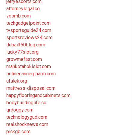
jerryescorts.com
attorneylegal.co
voomb.com
techgadgetpoint.com
tvsportsguide24.com
sportsreviews24.com
dubai360blog.com
lucky77slot.org
growmefast.com
mahkotahokislot.com
onlinecancerpharm.com
ufalek.org
mattress-disposal.com
happyflooringandcabinets.com
bodybuildinglife.co
qrdoggy.com
technologygud.com
realshocknews.com
pickgb.com