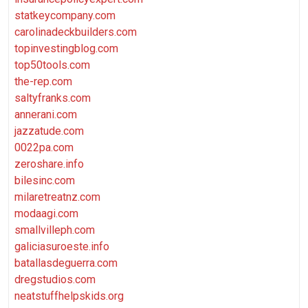
statkeycompany.com
carolinadeckbuilders.com
topinvestingblog.com
top50tools.com
the-rep.com
saltyfranks.com
annerani.com
jazzatude.com
0022pa.com
zeroshare.info
bilesinc.com
milaretreatnz.com
modaagi.com
smallvilleph.com
galiciasuroeste.info
batallasdeguerra.com
dregstudios.com
neatstuffhelpskids.org