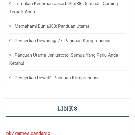
Temukan Keseruan JakartaSlot88: Destinasi Gaming
Terbaik Anda
Memahami Dunia303: Panduan Utama
Pengertian Dewanaga77: Panduan Komprehensif
Panduan Utama Jeniustoto: Semua Yang Perlu Anda
Ketahui
Pengertian Dewi4D: Panduan Komprehensif
LINKS
pkv games bandarqq