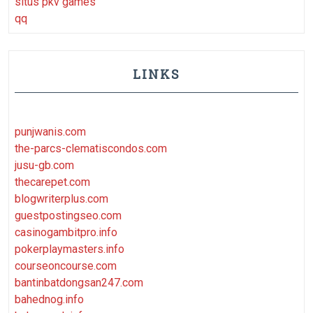
situs pkv games
qq
LINKS
punjwanis.com
the-parcs-clematiscondos.com
jusu-gb.com
thecarepet.com
blogwriterplus.com
guestpostingseo.com
casinogambitpro.info
pokerplaymasters.info
courseoncourse.com
bantinbatdongsan247.com
bahednog.info