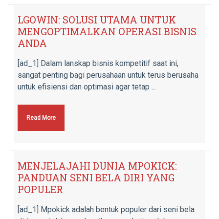
LGOWIN: SOLUSI UTAMA UNTUK
MENGOPTIMALKAN OPERASI BISNIS
ANDA
[ad_1] Dalam lanskap bisnis kompetitif saat ini,
sangat penting bagi perusahaan untuk terus berusaha
untuk efisiensi dan optimasi agar tetap ...
Read More
MENJELAJAHI DUNIA MPOKICK:
PANDUAN SENI BELA DIRI YANG
POPULER
[ad_1] Mpokick adalah bentuk populer dari seni bela