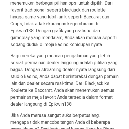
menemukan berbagai pilihan opsi untuk dipilih. Dari
favorit tradisional seperti blackjack dan roulette
hingga game yang lebih unik seperti Baccarat dan
Craps, tidak ada kekurangan kegembiraan di
Epikwin138. Dengan grafik yang realistis dan
gameplay yang mendalam, Anda akan merasa seperti
sedang duduk di meja kasino kehidupan nyata.
Bagi mereka yang mencari pengalaman yang lebih
sosial, permainan dealer langsung adalah pilihan yang
bagus. Dengan streaming dealer nyata langsung dari
studio kasino, Anda dapat berinteraksi dengan pemain
lain dan dealer secara real-time. Dari Blackjack ke
Roulette ke Baccarat, Anda akan menemukan semua
permainan meja favorit Anda tersedia dalam format
dealer langsung di Epikwin138.
Jika Anda merasa sangat suka berpetualang,
mengapa tidak mencoba tangan Anda di beberapa