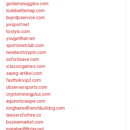
goldensnuggles.com
lookbattlemap.com
buyrdpservice.com
yesport.net
tostylo.com
yougetthat.net
sportsnetclub.com
newbestcrypto.com
oxfordsave.com
iclassicgames.com
saung-artikel.com
fasthokivip2.com
observersports.com
cryptominingplus.com
aquinoticiaspe.com
longhairedfrenchbulldog.com
lawyersforhire.co
businemarket.com
matahari88play.net