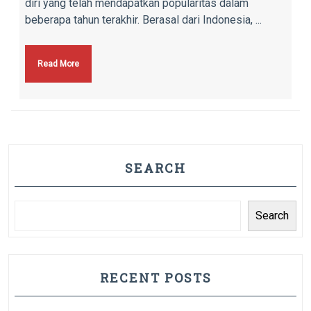
diri yang telah mendapatkan popularitas dalam
beberapa tahun terakhir. Berasal dari Indonesia, ...
Read More
SEARCH
Search
RECENT POSTS