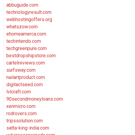
abbuguide.com
technologyresult.com
webhostingoffers.org
whatszow.com
ehomeamerca.com
techintendo.com
techgreenpure.com
bestdropshipstore.com
cartelreviews.com
surfsway.com
nailartproduct.com
digitactseed.com
lvlcraft.com
90secondmoneyloans.com
xenmicro.com
rodrovers.com
tripssolution.com
satta-king-india.com