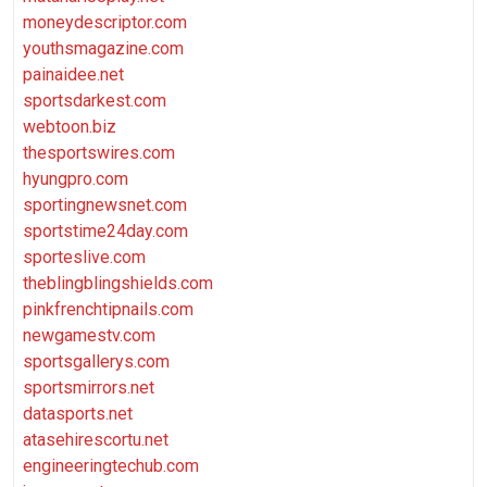
moneydescriptor.com
youthsmagazine.com
painaidee.net
sportsdarkest.com
webtoon.biz
thesportswires.com
hyungpro.com
sportingnewsnet.com
sportstime24day.com
sporteslive.com
theblingblingshields.com
pinkfrenchtipnails.com
newgamestv.com
sportsgallerys.com
sportsmirrors.net
datasports.net
atasehirescortu.net
engineeringtechub.com