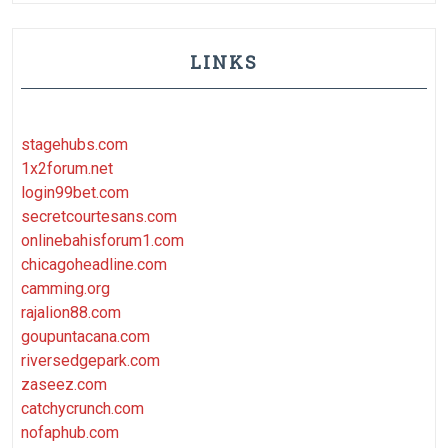
LINKS
stagehubs.com
1x2forum.net
login99bet.com
secretcourtesans.com
onlinebahisforum1.com
chicagoheadline.com
camming.org
rajalion88.com
goupuntacana.com
riversedgepark.com
zaseez.com
catchycrunch.com
nofaphub.com