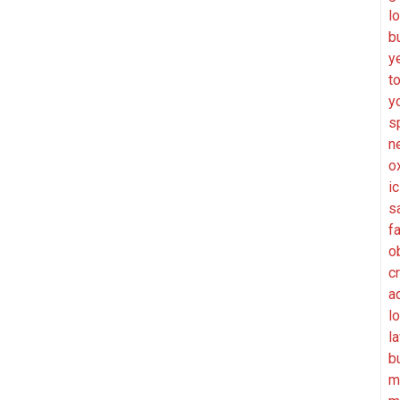
l
b
y
t
y
s
n
o
i
s
f
o
c
a
l
l
b
m