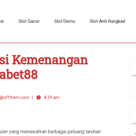
me
Slot Gacor
Slot Demo
Slot Anti Rungkad
nsi Kemenangan
abet88
@offthem.com
|
8:39 am
puler yang menawarkan berbagai peluang taruhan