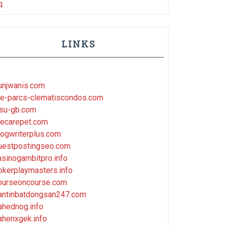
q
LINKS
unjwanis.com
he-parcs-clematiscondos.com
usu-gb.com
hecarepet.com
logwriterplus.com
uestpostingseo.com
asinogambitpro.info
okerplaymasters.info
ourseoncourse.com
antinbatdongsan247.com
ahednog.info
ahenxgek.info