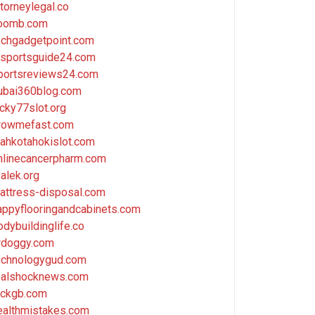
ttorneylegal.co
oomb.com
echgadgetpoint.com
vsportsguide24.com
portsreviews24.com
ubai360blog.com
ucky77slot.org
rowmefast.com
ahkotahokislot.com
nlinecancerpharm.com
falek.org
attress-disposal.com
appyflooringandcabinets.com
odybuildinglife.co
rdoggy.com
echnologygud.com
ealshocknews.com
ickgb.com
ealthmistakes.com