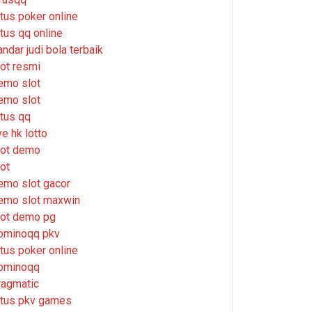
itus poker online
itus qq online
andar judi bola terbaik
lot resmi
emo slot
emo slot
itus qq
ve hk lotto
lot demo
lot
emo slot gacor
emo slot maxwin
lot demo pg
ominoqq pkv
itus poker online
ominoqq
ragmatic
itus pkv games