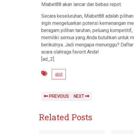
Miabet88 akan lancar dan bebas repot.
Secara keseluruhan, Miabet88 adalah piliha
ingin mengeluarkan potensi kemenangan mere
beragam pilihan taruhan, peluang kompetitif
memiliki semua yang Anda butuhkan untuk m
berikutnya. Jadi mengapa menunggu? Daftar 
acara olahraga favorit Anda!
[ad_2]
slot
PREVIOUS
NEXT
Related Posts