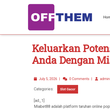
Ho
Keluarkan Pote
Anda Dengan Mi
July 5, 2026
|
0 Comments
|
admin
Categories:
Slot Gacor
[ad_1]
Miabet88 adalah platform taruhan online po