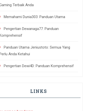
Gaming Terbaik Anda
Memahami Dunia303: Panduan Utama
Pengertian Dewanaga77: Panduan
Komprehensif
Panduan Utama Jeniustoto: Semua Yang
Perlu Anda Ketahui
Pengertian Dewi4D: Panduan Komprehensif
LINKS