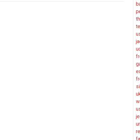
b
p
t
t
u
j
u
f
g
e
f
s
u
w
u
j
u
r
f