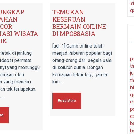
s
q
UNGKAP
TEMUKAN
DAHAN
KESERUAN
COR:
BERMAIN ONLINE
NASI WISATA
DI MPO88ASIA
IK
[ad_1] Game online telah
letak di jantung
menjadi hiburan populer bagi
p
erdapat permata
orang-orang dari segala usia
t
nyi yang menunggu
di seluruh dunia. Dengan
j
emukan oleh
kemajuan teknologi, gamer
t
n yang mencari
kini ...
b
an tak terlupakan.
g
...
Read More
c
p
re
c
b
b