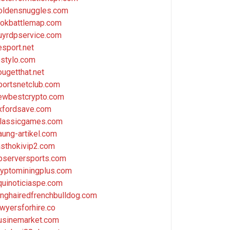
oldensnuggles.com
ookbattlemap.com
uyrdpservice.com
esport.net
ostylo.com
ougetthat.net
portsnetclub.com
ewbestcrypto.com
xfordsave.com
classicgames.com
aung-artikel.com
asthokivip2.com
bserversports.com
ryptominingplus.com
quinoticiaspe.com
onghairedfrenchbulldog.com
awyersforhire.co
usinemarket.com