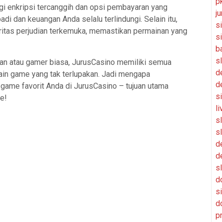
p
i enkripsi tercanggih dan opsi pembayaran yang
j
di dan keuangan Anda selalu terlindungi. Selain itu,
s
oritas perjudian terkemuka, memastikan permainan yang
s
b
s
an atau gamer biasa, JurusCasino memiliki semua
d
in game yang tak terlupakan. Jadi mengapa
d
 game favorit Anda di JurusCasino – tujuan utama
s
e!
li
s
s
d
d
s
d
s
d
p