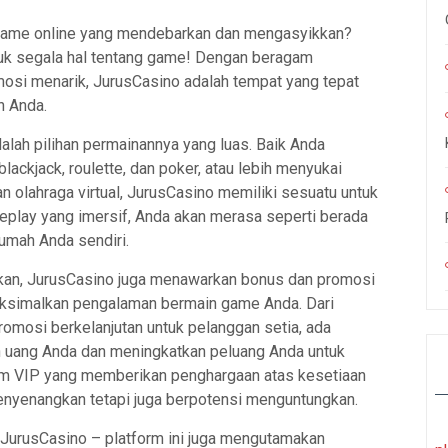
game online yang mendebarkan dan mengasyikkan?
tuk segala hal tentang game! Dengan beragam
mosi menarik, JurusCasino adalah tempat yang tepat
n Anda.
dalah pilihan permainannya yang luas. Baik Anda
ackjack, roulette, dan poker, atau lebih menyukai
n olahraga virtual, JurusCasino memiliki sesuatu untuk
eplay yang imersif, Anda akan merasa seperti berada
umah Anda sendiri.
kan, JurusCasino juga menawarkan bonus dan promosi
simalkan pengalaman bermain game Anda. Dari
omosi berkelanjutan untuk pelanggan setia, ada
 uang Anda dan meningkatkan peluang Anda untuk
am VIP yang memberikan penghargaan atas kesetiaan
enyenangkan tetapi juga berpotensi menguntungkan.
JurusCasino – platform ini juga mengutamakan