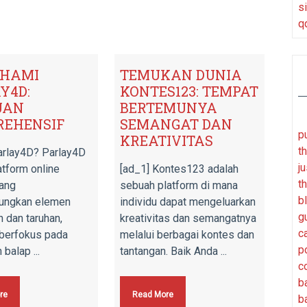
s
q
HAMI
TEMUKAN DUNIA
Y4D:
KONTES123: TEMPAT
UAN
BERTEMUNYA
EHENSIF
SEMANGAT DAN
p
KREATIVITAS
t
arlay4D? Parlay4D
j
atform online
[ad_1] Kontes123 adalah
t
yang
sebuah platform di mana
b
ungkan elemen
individu dapat mengeluarkan
g
 dan taruhan,
kreativitas dan semangatnya
c
 berfokus pada
melalui berbagai kontes dan
p
 balap ...
tantangan. Baik Anda ...
c
b
re
Read More
b