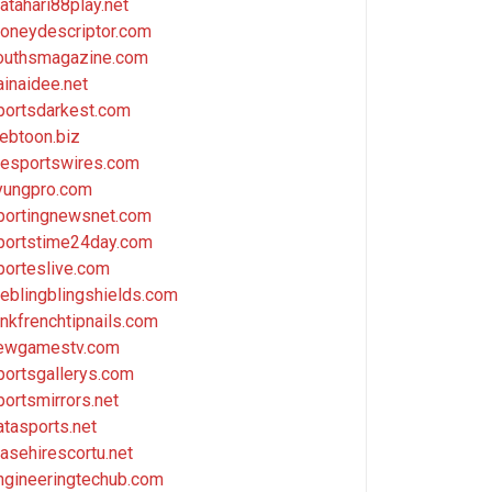
atahari88play.net
oneydescriptor.com
outhsmagazine.com
ainaidee.net
portsdarkest.com
ebtoon.biz
hesportswires.com
yungpro.com
portingnewsnet.com
portstime24day.com
porteslive.com
heblingblingshields.com
inkfrenchtipnails.com
ewgamestv.com
portsgallerys.com
portsmirrors.net
atasports.net
tasehirescortu.net
ngineeringtechub.com