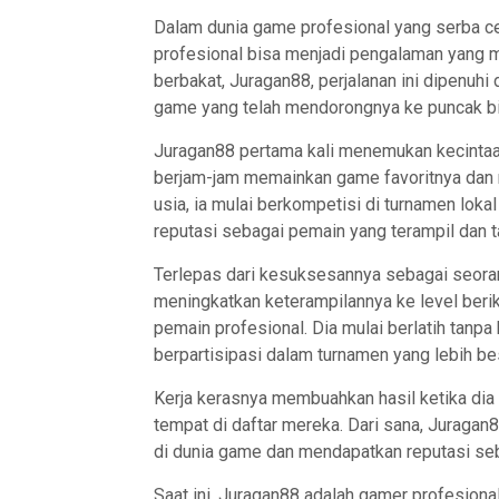
Dalam dunia game profesional yang serba cep
profesional bisa menjadi pengalaman yang 
berbakat, Juragan88, perjalanan ini dipenuhi 
game yang telah mendorongnya ke puncak b
Juragan88 pertama kali menemukan kecinta
berjam-jam memainkan game favoritnya dan 
usia, ia mulai berkompetisi di turnamen lok
reputasi sebagai pemain yang terampil dan 
Terlepas dari kesuksesannya sebagai seorang
meningkatkan keterampilannya ke level berik
pemain profesional. Dia mulai berlatih tanpa 
berpartisipasi dalam turnamen yang lebih be
Kerja kerasnya membuahkan hasil ketika dia 
tempat di daftar mereka. Dari sana, Juragan8
di dunia game dan mendapatkan reputasi seb
Saat ini, Juragan88 adalah gamer profesional