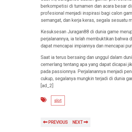
berkompetisi di turnamen dan acara besar di 
profesional menjadi inspirasi bagi calon g
semangat, dan kerja keras, segala sesuatu mu
Kesuksesan Juragan88 di dunia game merupa
perjalanannya, ia telah membuktikan bahwa de
dapat mencapai impiannya dan mencapai punc
Saat ia terus bersaing dan unggul dalam dun
cemerlang tentang apa yang dapat dicapai j
pada passionnya. Perjalanannya menjadi pen
cukup, segalanya mungkin terjadi di dunia g
[ad_2]
slot
PREVIOUS
NEXT