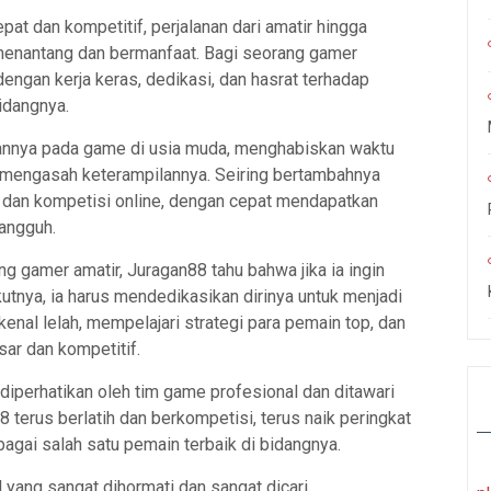
at dan kompetitif, perjalanan dari amatir hingga
menantang dan bermanfaat. Bagi seorang gamer
dengan kerja keras, dedikasi, dan hasrat terhadap
idangnya.
annya pada game di usia muda, menghabiskan waktu
mengasah keterampilannya. Seiring bertambahnya
al dan kompetisi online, dengan cepat mendapatkan
tangguh.
 gamer amatir, Juragan88 tahu bahwa jika ia ingin
utnya, ia harus mendedikasikan dirinya untuk menjadi
kenal lelah, mempelajari strategi para pemain top, dan
sar dan kompetitif.
diperhatikan oleh tim game profesional dan ditawari
8 terus berlatih dan berkompetisi, terus naik peringkat
agai salah satu pemain terbaik di bidangnya.
 yang sangat dihormati dan sangat dicari,