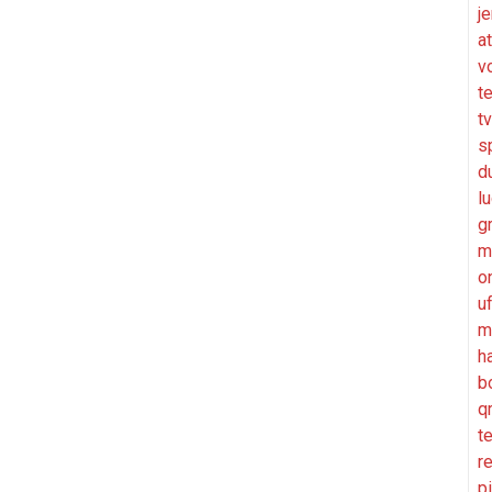
j
a
v
t
t
s
d
l
g
m
o
u
m
h
b
q
t
r
p