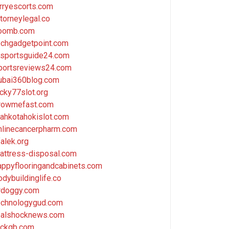
erryescorts.com
ttorneylegal.co
oomb.com
echgadgetpoint.com
vsportsguide24.com
portsreviews24.com
ubai360blog.com
ucky77slot.org
rowmefast.com
ahkotahokislot.com
nlinecancerpharm.com
falek.org
attress-disposal.com
appyflooringandcabinets.com
odybuildinglife.co
rdoggy.com
echnologygud.com
ealshocknews.com
ickgb.com