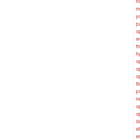
m
m
y
p
s
w
t
h
s
s
s
t
p
n
s
s
d
a
e