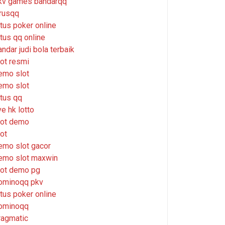
kv games bandarqq
urusqq
itus poker online
itus qq online
andar judi bola terbaik
lot resmi
emo slot
emo slot
itus qq
ve hk lotto
lot demo
lot
emo slot gacor
emo slot maxwin
lot demo pg
ominoqq pkv
itus poker online
ominoqq
ragmatic