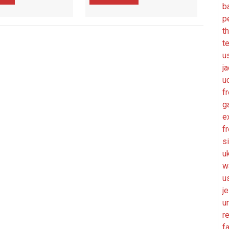
b
p
t
t
u
j
u
f
g
e
f
s
u
w
u
j
u
r
f