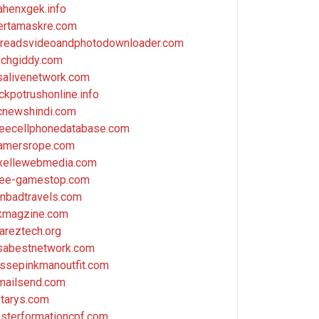
ahenxgek.info
ertamaskre.com
hreadsvideoandphotodownloader.com
echgiddy.com
salivenetwork.com
ackpotrushonline.info
cnewshindi.com
reecellphonedatabase.com
amersrope.com
xellewebmedia.com
ree-gamestop.com
inbadtravels.com
kmagzine.com
areztech.org
sabestnetwork.com
essepinkmanoutfit.com
mailsend.com
etarys.com
asterformationcpf.com