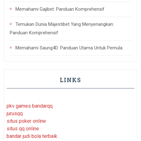
Memahami Gajibet: Panduan Komprehensif
Temukan Dunia Majestibet Yang Menyenangkan:
Panduan Komprehensif
Memahami Saung4D: Panduan Utama Untuk Pemula
LINKS
pkv games bandarqq
jurusqq
situs poker online
situs qq online
bandar judi bola terbaik