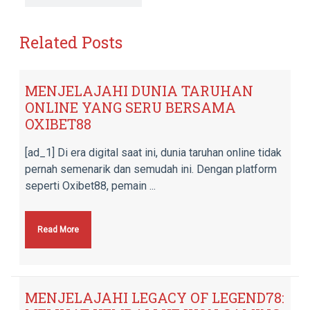
Related Posts
MENJELAJAHI DUNIA TARUHAN
ONLINE YANG SERU BERSAMA
OXIBET88
[ad_1] Di era digital saat ini, dunia taruhan online tidak
pernah semenarik dan semudah ini. Dengan platform
seperti Oxibet88, pemain ...
Read More
MENJELAJAHI LEGACY OF LEGEND78: