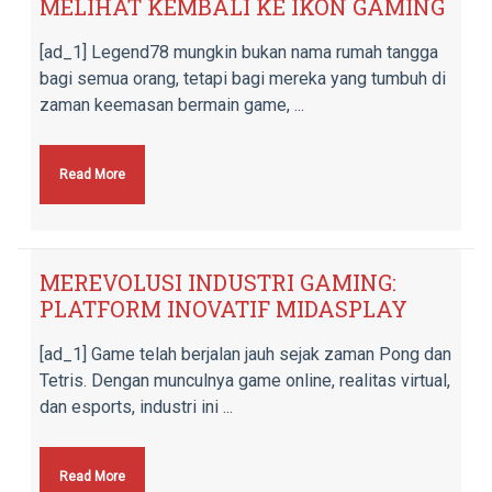
MELIHAT KEMBALI KE IKON GAMING
[ad_1] Legend78 mungkin bukan nama rumah tangga
bagi semua orang, tetapi bagi mereka yang tumbuh di
zaman keemasan bermain game, ...
Read More
MEREVOLUSI INDUSTRI GAMING:
PLATFORM INOVATIF MIDASPLAY
[ad_1] Game telah berjalan jauh sejak zaman Pong dan
Tetris. Dengan munculnya game online, realitas virtual,
dan esports, industri ini ...
Read More