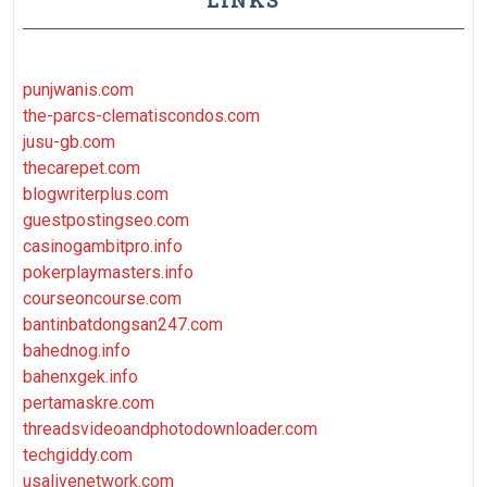
LINKS
punjwanis.com
the-parcs-clematiscondos.com
jusu-gb.com
thecarepet.com
blogwriterplus.com
guestpostingseo.com
casinogambitpro.info
pokerplaymasters.info
courseoncourse.com
bantinbatdongsan247.com
bahednog.info
bahenxgek.info
pertamaskre.com
threadsvideoandphotodownloader.com
techgiddy.com
usalivenetwork.com