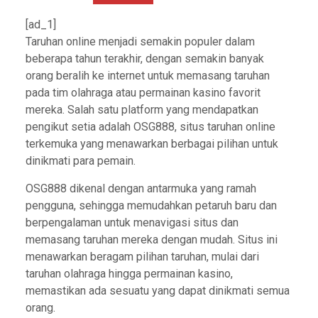
[ad_1]
Taruhan online menjadi semakin populer dalam
beberapa tahun terakhir, dengan semakin banyak
orang beralih ke internet untuk memasang taruhan
pada tim olahraga atau permainan kasino favorit
mereka. Salah satu platform yang mendapatkan
pengikut setia adalah OSG888, situs taruhan online
terkemuka yang menawarkan berbagai pilihan untuk
dinikmati para pemain.
OSG888 dikenal dengan antarmuka yang ramah
pengguna, sehingga memudahkan petaruh baru dan
berpengalaman untuk menavigasi situs dan
memasang taruhan mereka dengan mudah. Situs ini
menawarkan beragam pilihan taruhan, mulai dari
taruhan olahraga hingga permainan kasino,
memastikan ada sesuatu yang dapat dinikmati semua
orang.