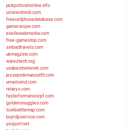
jackpotrushonline.info
ucnewshindi.com
freecellphonedatabase.com
gamersrope.com
exellewebmedia.com
free-gamestop.com
sinbadtravels.com
ukmagzine.com
wareztech.org
usabestnetwork.com
jessepinkmanoutfit.com
umailsend.com
retarys.com
fasterformationcpf.com
goldensnuggles.com
lookbattlemap.com
buyrdpservice.com
yesport.net