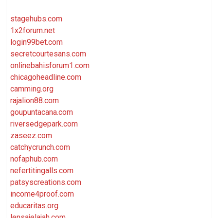
stagehubs.com
1x2forum.net
login99bet.com
secretcourtesans.com
onlinebahisforum1.com
chicagoheadline.com
camming.org
rajalion88.com
goupuntacana.com
riversedgepark.com
zaseez.com
catchycrunch.com
nofaphub.com
nefertitingalls.com
patsyscreations.com
income4proof.com
educaritas.org
lensajelajah.com