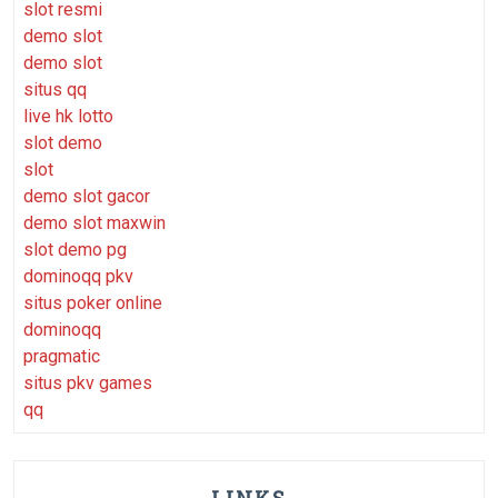
slot resmi
demo slot
demo slot
situs qq
live hk lotto
slot demo
slot
demo slot gacor
demo slot maxwin
slot demo pg
dominoqq pkv
situs poker online
dominoqq
pragmatic
situs pkv games
qq