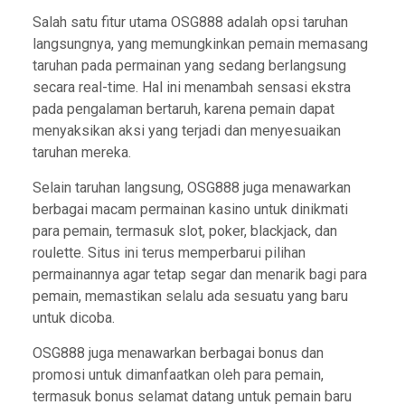
Salah satu fitur utama OSG888 adalah opsi taruhan
langsungnya, yang memungkinkan pemain memasang
taruhan pada permainan yang sedang berlangsung
secara real-time. Hal ini menambah sensasi ekstra
pada pengalaman bertaruh, karena pemain dapat
menyaksikan aksi yang terjadi dan menyesuaikan
taruhan mereka.
Selain taruhan langsung, OSG888 juga menawarkan
berbagai macam permainan kasino untuk dinikmati
para pemain, termasuk slot, poker, blackjack, dan
roulette. Situs ini terus memperbarui pilihan
permainannya agar tetap segar dan menarik bagi para
pemain, memastikan selalu ada sesuatu yang baru
untuk dicoba.
OSG888 juga menawarkan berbagai bonus dan
promosi untuk dimanfaatkan oleh para pemain,
termasuk bonus selamat datang untuk pemain baru