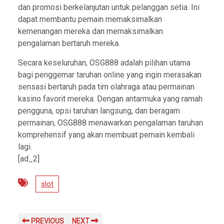
dan promosi berkelanjutan untuk pelanggan setia. Ini
dapat membantu pemain memaksimalkan
kemenangan mereka dan memaksimalkan
pengalaman bertaruh mereka.
Secara keseluruhan, OSG888 adalah pilihan utama
bagi penggemar taruhan online yang ingin merasakan
sensasi bertaruh pada tim olahraga atau permainan
kasino favorit mereka. Dengan antarmuka yang ramah
pengguna, opsi taruhan langsung, dan beragam
permainan, OSG888 menawarkan pengalaman taruhan
komprehensif yang akan membuat pemain kembali
lagi.
[ad_2]
slot
PREVIOUS
NEXT