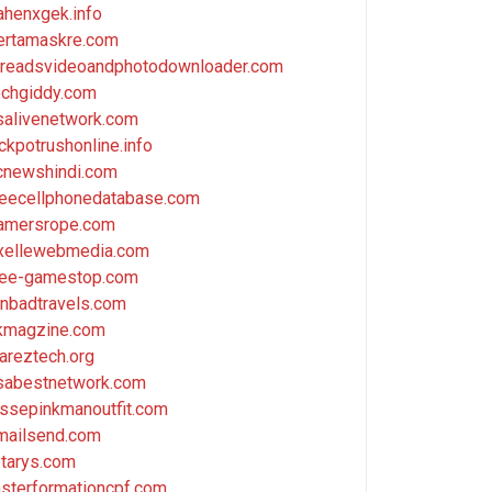
ahenxgek.info
ertamaskre.com
hreadsvideoandphotodownloader.com
echgiddy.com
salivenetwork.com
ackpotrushonline.info
cnewshindi.com
reecellphonedatabase.com
amersrope.com
xellewebmedia.com
ree-gamestop.com
inbadtravels.com
kmagzine.com
areztech.org
sabestnetwork.com
essepinkmanoutfit.com
mailsend.com
etarys.com
asterformationcpf.com