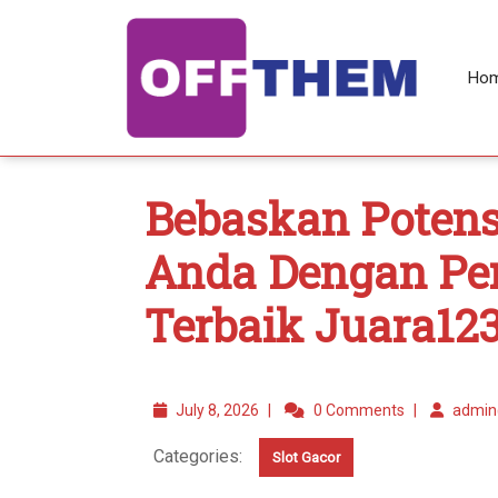
Ho
Bebaskan Poten
Anda Dengan Pe
Terbaik Juara12
July 8, 2026
|
0 Comments
|
admin
Categories:
Slot Gacor