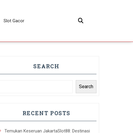
Slot Gacor
SEARCH
Search
RECENT POSTS
Temukan Keseruan JakartaSlot88: Destinasi