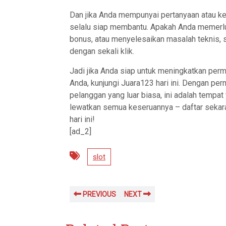
Dan jika Anda mempunyai pertanyaan atau ke
selalu siap membantu. Apakah Anda memerlu
bonus, atau menyelesaikan masalah teknis,
dengan sekali klik.
Jadi jika Anda siap untuk meningkatkan pe
Anda, kunjungi Juara123 hari ini. Dengan pe
pelanggan yang luar biasa, ini adalah tempa
lewatkan semua keseruannya – daftar sekara
hari ini!
[ad_2]
slot
PREVIOUS
NEXT