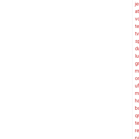
j
a
v
t
t
s
d
l
g
m
o
u
m
h
b
q
t
r
p