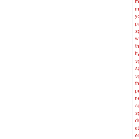
m
m
y
p
s
w
t
h
s
s
s
t
p
n
s
s
d
a
e