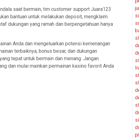
p
j
ndala saat bermain, tim customer support Juara123
s
kan bantuan untuk melakukan deposit, mengklaim
s
 staf dukungan yang ramah dan berpengetahuan hanya
b
s
rmainan Anda dan mengeluarkan potensi kemenangan
d
rmainan terbaiknya, bonus besar, dan dukungan
d
t yang tepat untuk bermain dan menang. Jangan
s
ng dan mulai mainkan permainan kasino favorit Anda
li
s
s
d
d
s
d
s
d
p