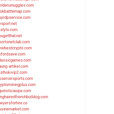
oldensnuggles.com
ookbattlemap.com
uyrdpservice.com
esport.net
ostylo.com
ougetthat.net
portsnetclub.com
ewbestcrypto.com
xfordsave.com
classicgames.com
aung-artikel.com
asthokivip2.com
bserversports.com
ryptominingplus.com
quinoticiaspe.com
onghairedfrenchbulldog.com
awyersforhire.co
usinemarket.com