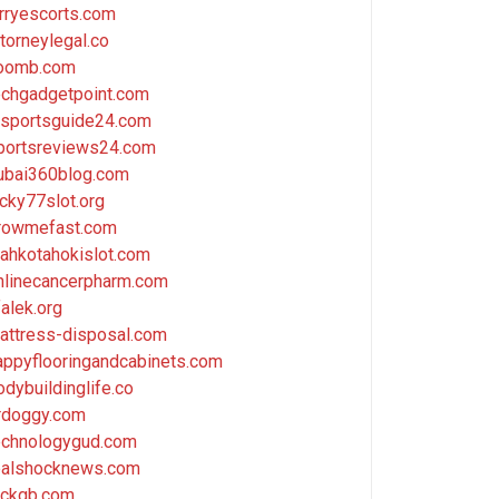
erryescorts.com
ttorneylegal.co
oomb.com
echgadgetpoint.com
vsportsguide24.com
portsreviews24.com
ubai360blog.com
ucky77slot.org
rowmefast.com
ahkotahokislot.com
nlinecancerpharm.com
falek.org
attress-disposal.com
appyflooringandcabinets.com
odybuildinglife.co
rdoggy.com
echnologygud.com
ealshocknews.com
ickgb.com