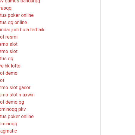
kv games bandarqq
urusqq
itus poker online
itus qq online
andar judi bola terbaik
lot resmi
emo slot
emo slot
itus qq
ve hk lotto
lot demo
lot
emo slot gacor
emo slot maxwin
lot demo pg
ominoqq pkv
itus poker online
ominoqq
ragmatic