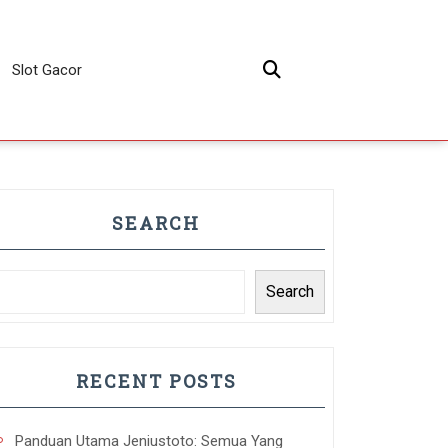
Slot Gacor
SEARCH
Search
RECENT POSTS
Panduan Utama Jeniustoto: Semua Yang