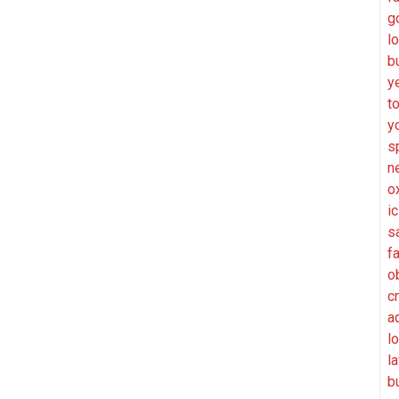
g
l
b
y
t
y
s
n
o
i
s
f
o
c
a
l
l
b