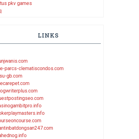
itus pkv games
q
LINKS
unjwanis.com
he-parcs-clematiscondos.com
usu-gb.com
hecarepet.com
logwriterplus.com
uestpostingseo.com
asinogambitpro.info
okerplaymasters.info
ourseoncourse.com
antinbatdongsan247.com
ahednog.info