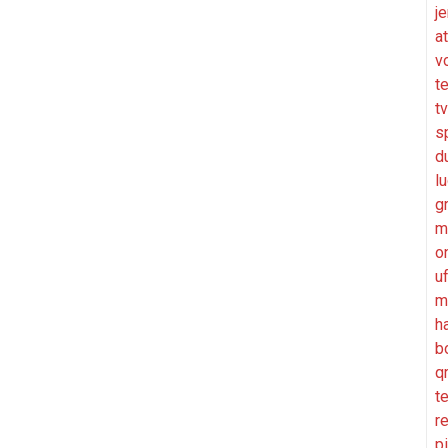
j
a
v
t
t
s
d
l
g
m
o
u
m
h
b
q
t
r
p