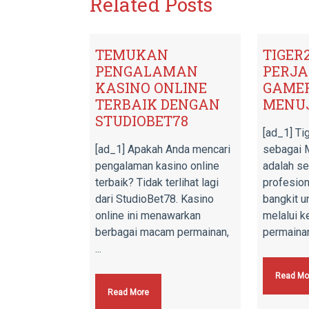
Related Posts
TEMUKAN
TIGER2
PENGALAMAN
PERJ
KASINO ONLINE
GAMER
TERBAIK DENGAN
MENUJ
STUDIOBET78
[ad_1] Ti
[ad_1] Apakah Anda mencari
sebagai 
pengalaman kasino online
adalah s
terbaik? Tidak terlihat lagi
profesion
dari StudioBet78. Kasino
bangkit u
online ini menawarkan
melalui k
berbagai macam permainan,
permainan
...
Read Mo
Read More