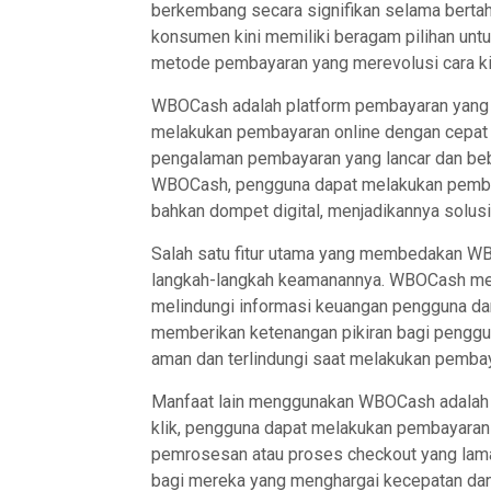
berkembang secara signifikan selama bertahu
konsumen kini memiliki beragam pilihan unt
metode pembayaran yang merevolusi cara k
WBOCash adalah platform pembayaran yan
melakukan pembayaran online dengan cepat 
pengalaman pembayaran yang lancar dan be
WBOCash, pengguna dapat melakukan pembaya
bahkan dompet digital, menjadikannya solus
Salah satu fitur utama yang membedakan WB
langkah-langkah keamanannya. WBOCash men
melindungi informasi keuangan pengguna da
memberikan ketenangan pikiran bagi penggu
aman dan terlindungi saat melakukan pembay
Manfaat lain menggunakan WBOCash adalah 
klik, pengguna dapat melakukan pembayaran
pemrosesan atau proses checkout yang lama
bagi mereka yang menghargai kecepatan dan